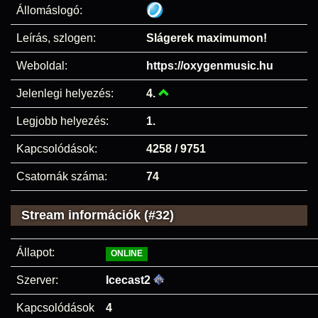
Állomáslogó:
Leírás, szlogen:
Slágerek maximumon!
Weboldal:
https://oxygenmusic.hu
Jelenlegi helyezés:
4.
Legjobb helyezés:
1.
Kapcsolódások:
4258 / 9751
Csatornák száma:
74
Stream információk (#32)
Állapot:
ONLINE
Szerver:
Icecast2
Kapcsolódások
4