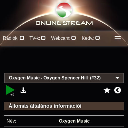
ONLINE S
TREAM
Rádiók:
TV-k:
Webcam:
Kedv.:
Men
Oxygen Music - Oxygen Spencer Hill (#32)
Állomás általános információi
Név:
Oxygen Music