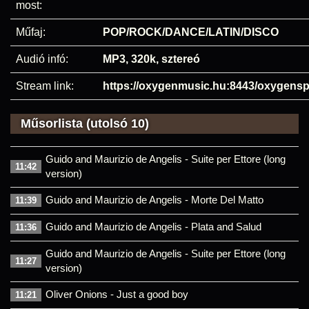
most:
Műfaj:
POP/ROCK/DANCE/LATIN/DISCO
Audió infó:
MP3, 320k, sztereó
Stream link:
https://oxygenmusic.hu:8443/oxygensp
Műsorlista (utolsó 10)
Guido and Maurizio de Angelis - Suite per Ettore (long
11:42
version)
Guido and Maurizio de Angelis - Morte Del Matto
11:39
Guido and Maurizio de Angelis - Plata and Salud
11:36
Guido and Maurizio de Angelis - Suite per Ettore (long
11:27
version)
Oliver Onions - Just a good boy
11:21