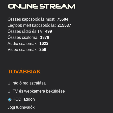
ONLINE S
TREAM
Összes kapcsolódás most:
75504
Legtöbb mért kapcsolódás:
215537
Összes rádió és TV:
499
Összes csatorna:
1879
Audió csatornák:
1623
Videó csatornák:
256
TOVÁBBIAK
Új rádió regisztrálása
Új TV és webkamera beküldése
KODI addon
Jogi tudnivalók