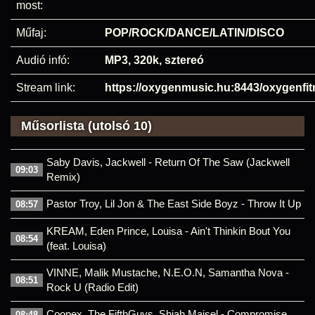
most:
Műfaj:
POP/ROCK/DANCE/LATIN/DISCO
Audió infó:
MP3, 320k, sztereó
Stream link:
https://oxygenmusic.hu:8443/oxygenfi
Műsorlista (utolsó 10)
Saby Davis, Jackwell - Return Of The Saw (Jackwell
09:03
Remix)
Pastor Troy, Lil Jon & The East Side Boyz - Throw It Up
08:57
KREAM, Eden Prince, Louisa - Ain't Thinkin Bout You
08:54
(feat. Louisa)
VINNE, Malik Mustache, N.E.O.N, Samantha Nova -
08:51
Rock U (Radio Edit)
Coopex, The FifthGuys, Shiah Maisel - Compromise
08:48