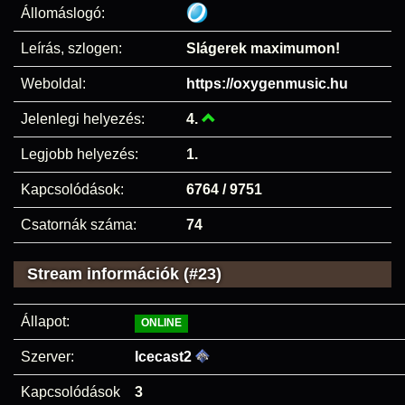
Állomáslogó:
Leírás, szlogen:
Slágerek maximumon!
Weboldal:
https://oxygenmusic.hu
Jelenlegi helyezés:
4.
Legjobb helyezés:
1.
Kapcsolódások:
6764 / 9751
Csatornák száma:
74
Stream információk (#23)
Állapot:
ONLINE
Szerver:
Icecast2
Kapcsolódások
3