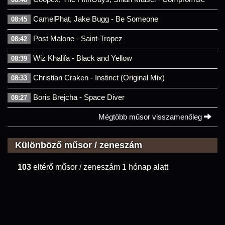
CamelPhat, Jake Bugg - Be Someone
08:45
Post Malone - Saint-Tropez
08:42
Wiz Khalifa - Black and Yellow
08:39
Christian Craken - Instinct (Original Mix)
08:33
Boris Brejcha - Space Diver
08:27
Mégtöbb műsor visszamenőleg
Különböző műsor / zeneszám
103
eltérő műsor / zeneszám 1 hónap alatt