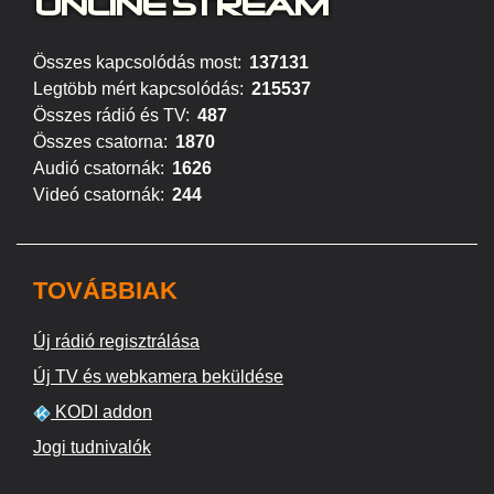
ONLINE S
TREAM
Összes kapcsolódás most:
137131
Legtöbb mért kapcsolódás:
215537
Összes rádió és TV:
487
Összes csatorna:
1870
Audió csatornák:
1626
Videó csatornák:
244
TOVÁBBIAK
Új rádió regisztrálása
Új TV és webkamera beküldése
KODI addon
Jogi tudnivalók