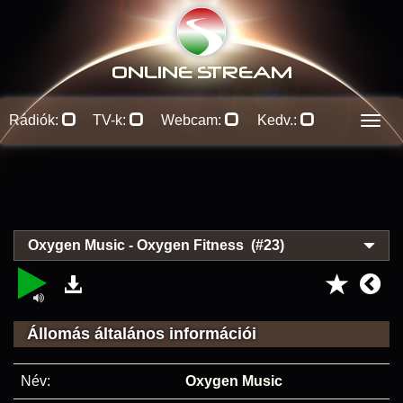
ONLINE S
TREAM
Rádiók:
TV-k:
Webcam:
Kedv.:
Men
Oxygen Music - Oxygen Fitness (#23)
Állomás általános információi
Név:
Oxygen Music