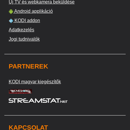
Új TV és webkamera beküldése
Android applikáció
KODI addon
Adatkezelés
Jogi tudnivalók
PARTNEREK
KODI magyar kiegészítők
KAPCSOLAT