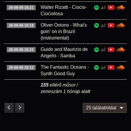
Walter Rizatti - Ciocio-
26-08-06 16:21
Ciociolosa
Oliver Onions - What's
26-08-06 16:18
goin' on in Brazil
(instrumental)
Guido and Maurizio de
26-08-06 16:15
Angelis - Samba
The Fantastic Oceans -
26-08-06 16:12
Synth Good Guy
155
eltérő műsor /
zeneszám 1 hónap alatt
25 találat/oldal