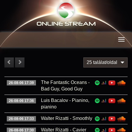
ONLINE S
TREAM
Men
25 találat/oldal
The Fantastic Oceans -
26-08-06 17:39
Bad Guy, Good Guy
Luis Bacalov - Pianino,
26-08-06 17:36
pianino
Walter Rizatti - Smoothly
26-08-06 17:33
Walter Rizatti - Cavier
26-08-06 17:30