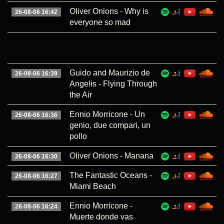
Oliver Onions - Why is
26-08-06 16:42
everyone so mad
Guido and Maurizio de
26-08-06 16:39
Angelis - Flying Through
the Air
Ennio Morricone - Un
26-08-06 16:36
genio, due compari, un
pollo
Oliver Onions - Manana
26-08-06 16:30
The Fantastic Oceans -
26-08-06 16:27
Miami Beach
Ennio Morricone -
26-08-06 16:24
Muerte donde vas