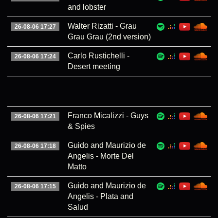
and lobster
Walter Rizatti - Grau
26-08-06 17:27
Grau Grau (2nd version)
Carlo Rustichelli -
26-08-06 17:24
Desert meeting
Franco Micalizzi - Guys
26-08-06 17:21
& Spies
Guido and Maurizio de
26-08-06 17:18
Angelis - Morte Del
Matto
Guido and Maurizio de
26-08-06 17:15
Angelis - Plata and
Salud