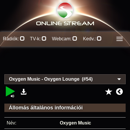
ONLINE S
TREAM
Rádiók:
TV-k:
Webcam:
Kedv.:
Men
Oxygen Music - Oxygen Lounge (#54)
Állomás általános információi
Név:
Oxygen Music