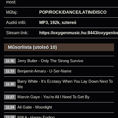
most:
Műfaj:
POP/ROCK/DANCE/LATIN/DISCO
Audió infó:
MP3, 192k, sztereó
Stream link:
https://oxygenmusic.hu:8443/oxygenl
Műsorlista (utolsó 10)
Jerry Butler - Only The Strong Survive
11:36
Benjamin Amaru - U-Ser-Name
11:33
Barry White - It's Ecstasy When You Lay Down Next To
11:30
Me
Marvin Gaye - You're All I Need To Get By
11:27
Ali Gatie - Moonlight
11:24
MIKA - Happy Ending
11:18