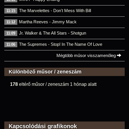
The Marvelettes - Don't Mess With Bill
11:15
Martha Reeves - Jimmy Mack
11:12
Jr. Walker & The All Stars - Shotgun
11:09
The Supremes - Stop! In The Name Of Love
11:06
Mégtöbb műsor visszamenőleg
Különböző műsor / zeneszám
178
eltérő műsor / zeneszám 1 hónap alatt
Kapcsolódási grafikonok