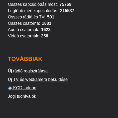
Összes kapcsolódás most:
75769
Legtöbb mért kapcsolódás:
215537
Összes rádió és TV:
501
Összes csatorna:
1881
Audió csatornák:
1623
Videó csatornák:
258
TOVÁBBIAK
Új rádió regisztrálása
Új TV és webkamera beküldése
KODI addon
Jogi tudnivalók