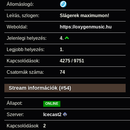
Állomáslogó:
Leírás, szlogen:
Slágerek maximumon!
Weboldal:
https://oxygenmusic.hu
Jelenlegi helyezés:
4.
Legjobb helyezés:
1.
Kapcsolódások:
4275 / 9751
Csatornák száma:
74
Stream információk (#54)
Állapot:
ONLINE
Szerver:
Icecast2
Kapcsolódások
2