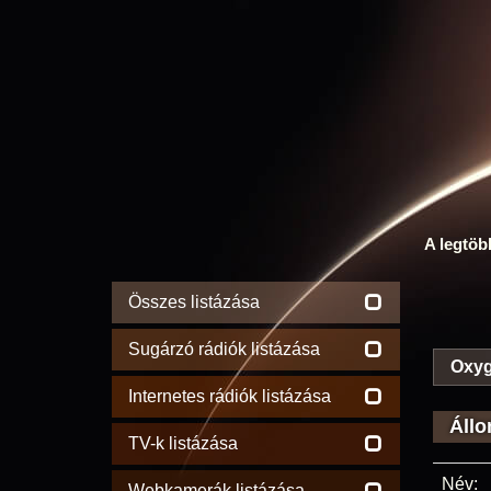
A legtöb
Összes listázása
Sugárzó rádiók listázása
Oxyg
Internetes rádiók listázása
Állo
TV-k listázása
Név:
Webkamerák listázása