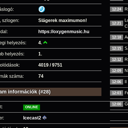
R
áslogó:
12:24
L
, szlogen:
Slágerek maximumon!
12:21
C
dal:
https://oxygenmusic.hu
A
12:18
egi helyezés:
4.
S
12:15
bb helyezés:
1.
R
12:12
olódások:
4019 / 9751
N
12:09
rnák száma:
74
I
12:06
am információk (#28)
F
12:03
G
12:00
t:
ONLINE
r:
Icecast2