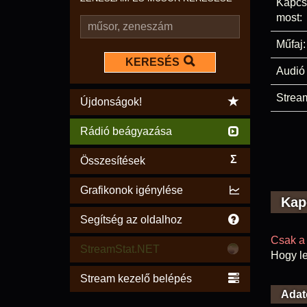
Kapcs
most:
Műfaj:
KERESÉS
Audió 
Stream
Újdonságok!
Rádió beágyazása
Σ
Összesítések
Grafikonok igénylése
Kap
Segítség az oldalhoz
Csak a 
StreamStat.NET
Hogy le
Stream kezelő belépés
Adat