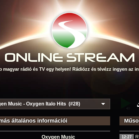
ONLINE S
TREAM
b magyar rádió és TV egy helyen! Rádiózz és tévézz ingyen az in
en Music - Oxygen Italo Hits (#28)
más általános információi
Műsor
R
Oxygen Music
12:27