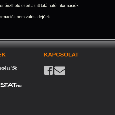
nőrizthető ezért az itt található információk
nformációk nem valós idejűek.
EK
KAPCSOLAT
egészítők