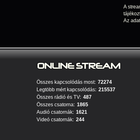
A strea
tájékoz
Az adat
ONLINE S
TREAM
Összes kapcsolódás most:
72274
Legtöbb mért kapcsolódás:
215537
Összes rádió és TV:
487
Összes csatorna:
1865
Audió csatornák:
1621
Videó csatornák:
244