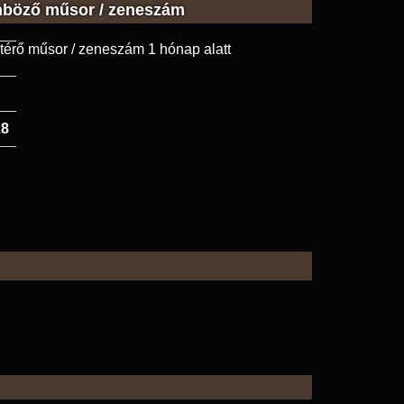
nböző műsor / zeneszám
térő műsor / zeneszám 1 hónap alatt
28