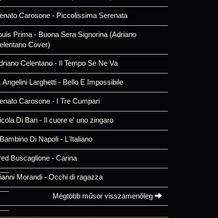
enato Carosone - Piccolissima Serenata
ouis Prima - Buona Sera Signorina (Adriano
elentano Cover)
driano Celentano - Il Tempo Se Ne Va
. Angelini Larghetti - Bello E Impossibile
enato Carosone - I Tre Cumpari
icola Di Bari - Il cuore e' uno zingaro
l Bambino Di Napoli - L'Italiano
red Buscaglione - Carina
ianni Morandi - Occhi di ragazza
Mégtöbb műsor visszamenőleg