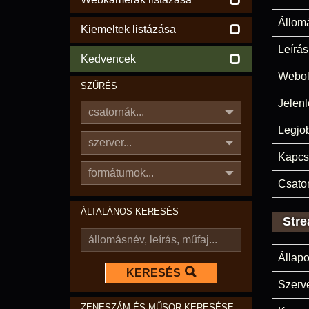
Állom
Kiemeltek listázása
Leírás
Kedvencek
Webol
SZŰRÉS
Jelenl
csatornák...
Legjo
szerver...
Kapcs
formátumok...
Csato
ÁLTALÁNOS KERESÉS
Stre
Állapo
KERESÉS
Szerve
ZENESZÁM ÉS MŰSOR KERESÉSE