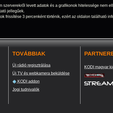
m szerverekről levett adatok és a grafikonok hitelessége nem elle
tató jellegűek.
ok frissítése 3 percenként történik, ezért az oldalon található i
TOVÁBBIAK
PARTNER
Új rádió regisztrálása
KODI magyar ki
Új TV és webkamera beküldése
KODI addon
Jogi tudnivalók