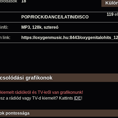
olódások
18
Külö
119
el
POP/ROCK/DANCE/LATIN/DISCO
infó:
MP3, 128k, sztereó
 link:
https://oxygenmusic.hu:8443/oxygenitalohits_1
csolódási grafikonok
kiemelt rádiókról és TV-kről van grafikonunk!
sz a rádiód vagy TV-d kiemelt? Kattints
IDE
!
ok pontossága