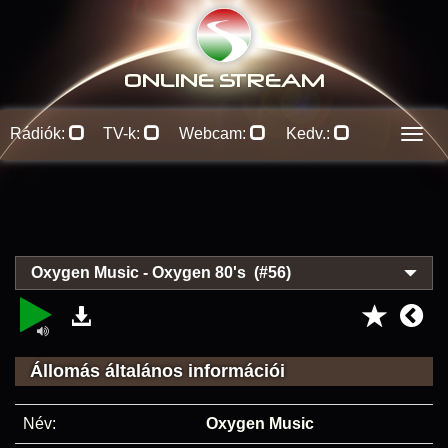
ONLINE S
TREAM
Rádiók:
TV-k:
Webcam:
Kedv.:
Men
Oxygen Music - Oxygen 80's (#56)
Állomás általános információi
Név:
Oxygen Music