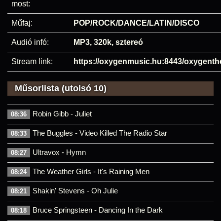
most:
Műfaj:
POP/ROCK/DANCE/LATIN/DISCO
Audió infó:
MP3, 320k, sztereó
Stream link:
https://oxygenmusic.hu:8443/oxygenth
Műsorlista (utolsó 10)
Robin Gibb - Juliet
08:36
The Buggles - Video Killed The Radio Star
08:33
Ultravox - Hymn
08:27
The Weather Girls - It's Raining Men
08:24
Shakin' Stevens - Oh Julie
08:21
Bruce Springsteen - Dancing In the Dark
08:18