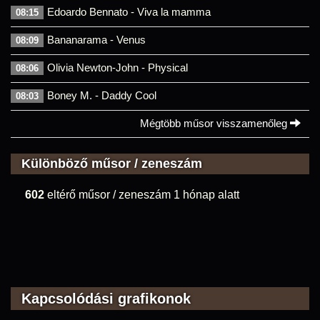
Edoardo Bennato - Viva la mamma
08:15
Bananarama - Venus
08:09
Olivia Newton-John - Physical
08:06
Boney M. - Daddy Cool
08:03
Mégtöbb műsor visszamenőleg
Különböző műsor / zeneszám
602
eltérő műsor / zeneszám 1 hónap alatt
Kapcsolódási grafikonok