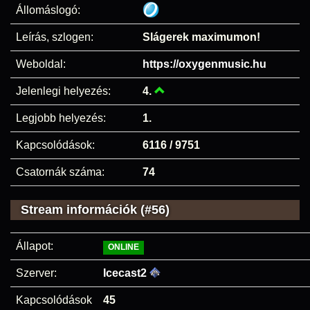
Állomáslogó:
Leírás, szlogen:
Slágerek maximumon!
Weboldal:
https://oxygenmusic.hu
Jelenlegi helyezés:
4.
Legjobb helyezés:
1.
Kapcsolódások:
6116 / 9751
Csatornák száma:
74
Stream információk (#56)
Állapot:
ONLINE
Szerver:
Icecast2
Kapcsolódások
45