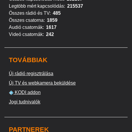
Legtöbb mért kapcsolódás:
215537
Összes rádió és TV:
485
Összes csatorna:
1859
Audió csatornák:
1617
Videó csatornák:
242
TOVÁBBIAK
Új rádió regisztrálása
Új TV és webkamera beküldése
KODI addon
Jogi tudnivalók
PARTNEREK