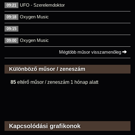
UFO - Szerelemdoktor
09:21
Oxygen Music
09:18
09:15
Oxygen Music
09:00
Mégtöbb műsor visszamenőleg
Különböző műsor / zeneszám
85
eltérő műsor / zeneszám 1 hónap alatt
Kapcsolódási grafikonok