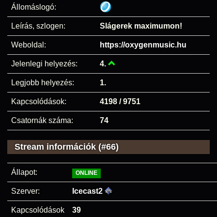
Állomáslogó:
Leírás, szlogen:
Slágerek maximumon!
Weboldal:
https://oxygenmusic.hu
Jelenlegi helyezés:
4.
Legjobb helyezés:
1.
Kapcsolódások:
4198 / 9751
Csatornák száma:
74
Stream információk (#66)
Állapot:
ONLINE
Szerver:
Icecast2
Kapcsolódások
39