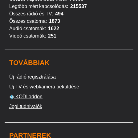
Legtöbb mért kapcsolódás:
215537
Összes rádió és TV:
494
Összes csatorna:
1873
Audió csatornák:
1622
Videó csatornák:
251
TOVÁBBIAK
Új rádió regisztrálása
Új TV és webkamera beküldése
KODI addon
Jogi tudnivalók
PARTNEREK