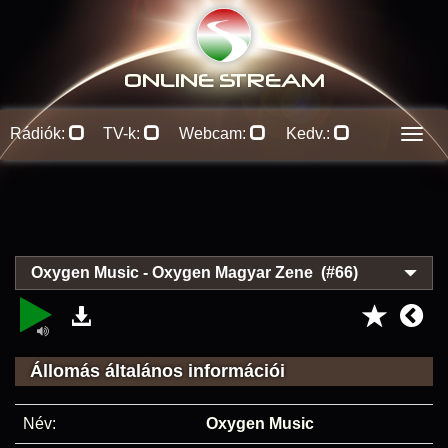
ONLINE S
TREAM
Rádiók:
TV-k:
Webcam:
Kedv.:
Men
Oxygen Music - Oxygen Magyar Zene (#66)
Állomás általános információi
Név:
Oxygen Music