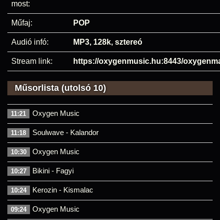
most:
Műfaj:
POP
Audió infó:
MP3, 128k, sztereó
Stream link:
https://oxygenmusic.hu:8443/oxygenm
Műsorlista (utolsó 10)
Oxygen Music
11:21
Soulwave - Kalandor
11:18
Oxygen Music
10:30
Bikini - Fagyi
10:27
Kerozin - Kismalac
10:24
Oxygen Music
09:24