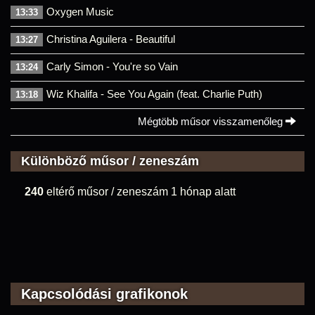
Oxygen Music
13:33
Christina Aguilera - Beautiful
13:27
Carly Simon - You're so Vain
13:24
Wiz Khalifa - See You Again (feat. Charlie Puth)
13:18
Mégtöbb műsor visszamenőleg
Különböző műsor / zeneszám
240
eltérő műsor / zeneszám 1 hónap alatt
Kapcsolódási grafikonok