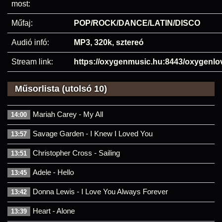
most:
Műfaj:
POP/ROCK/DANCE/LATIN/DISCO
Audió infó:
MP3, 320k, sztereó
Stream link:
https://oxygenmusic.hu:8443/oxygenl
Műsorlista (utolsó 10)
Mariah Carey - My All
14:00
Savage Garden - I Knew I Loved You
13:57
Christopher Cross - Sailing
13:51
Adele - Hello
13:45
Donna Lewis - I Love You Always Forever
13:42
Heart - Alone
13:39