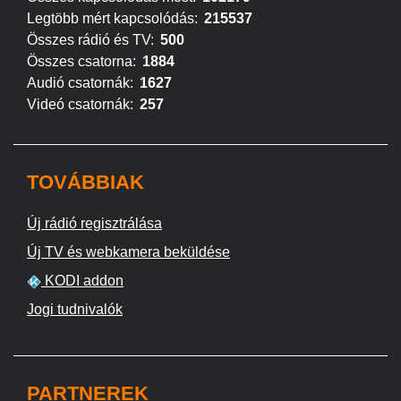
Legtöbb mért kapcsolódás:
215537
Összes rádió és TV:
500
Összes csatorna:
1884
Audió csatornák:
1627
Videó csatornák:
257
TOVÁBBIAK
Új rádió regisztrálása
Új TV és webkamera beküldése
KODI addon
Jogi tudnivalók
PARTNEREK