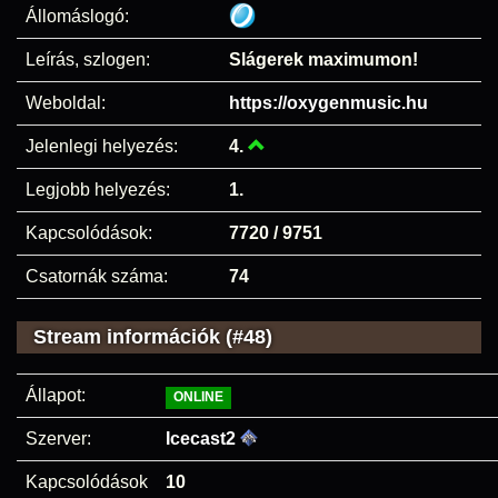
Állomáslogó:
Leírás, szlogen:
Slágerek maximumon!
Weboldal:
https://oxygenmusic.hu
Jelenlegi helyezés:
4.
Legjobb helyezés:
1.
Kapcsolódások:
7720 / 9751
Csatornák száma:
74
Stream információk (#48)
Állapot:
ONLINE
Szerver:
Icecast2
Kapcsolódások
10