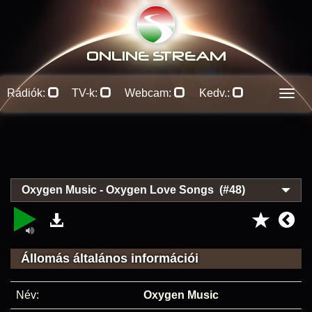
ONLINE S
TREAM
Rádiók:
TV-k:
Webcam:
Kedv.:
Men
Oxygen Music - Oxygen Love Songs (#48)
Állomás általános információi
Név:
Oxygen Music