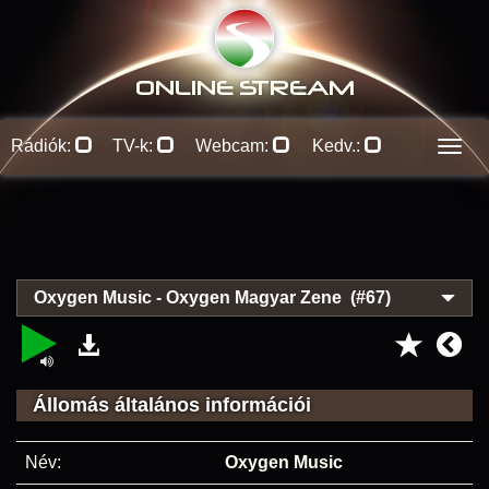
ONLINE S
TREAM
Rádiók:
TV-k:
Webcam:
Kedv.:
Men
Oxygen Music - Oxygen Magyar Zene (#67)
Állomás általános információi
Név:
Oxygen Music