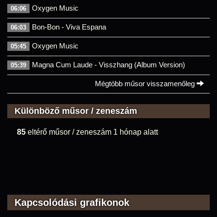
Oxygen Music
06:06
Bon-Bon - Viva Espana
06:03
Oxygen Music
05:45
Magna Cum Laude - Visszhang (Album Version)
05:39
Mégtöbb műsor visszamenőleg
Különböző műsor / zeneszám
85
eltérő műsor / zeneszám 1 hónap alatt
Kapcsolódási grafikonok