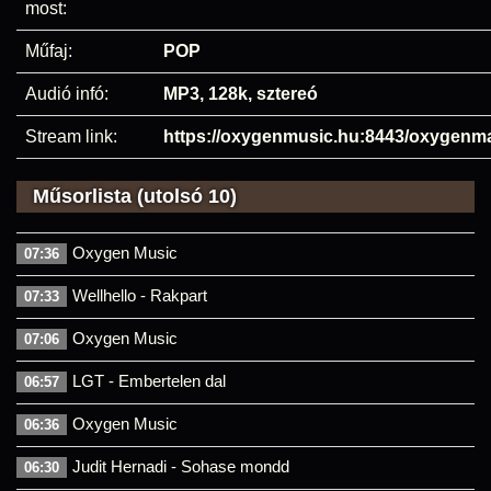
most:
Műfaj:
POP
Audió infó:
MP3, 128k, sztereó
Stream link:
https://oxygenmusic.hu:8443/oxygen
Műsorlista (utolsó 10)
Oxygen Music
07:36
Wellhello - Rakpart
07:33
Oxygen Music
07:06
LGT - Embertelen dal
06:57
Oxygen Music
06:36
Judit Hernadi - Sohase mondd
06:30