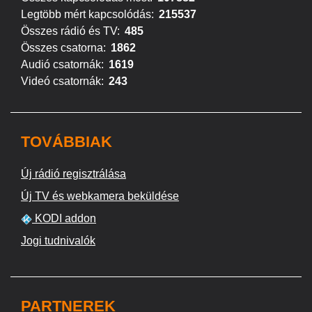
Legtöbb mért kapcsolódás:
215537
Összes rádió és TV:
485
Összes csatorna:
1862
Audió csatornák:
1619
Videó csatornák:
243
TOVÁBBIAK
Új rádió regisztrálása
Új TV és webkamera beküldése
KODI addon
Jogi tudnivalók
PARTNEREK