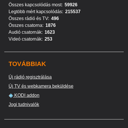
Összes kapcsolódás most:
59926
Legtöbb mért kapcsolódás:
215537
Összes rádió és TV:
496
Összes csatorna:
1876
Audió csatornák:
1623
Videó csatornák:
253
TOVÁBBIAK
Új rádió regisztrálása
Új TV és webkamera beküldése
KODI addon
Jogi tudnivalók