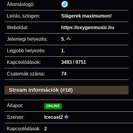
Állomáslogó:
Leírás, szlogen:
Slágerek maximumon!
Weboldal:
https://oxygenmusic.hu
Jelenlegi helyezés:
5.
Legjobb helyezés:
1.
Kapcsolódások:
3493 / 9751
Csatornák száma:
74
Stream információk (#18)
Állapot:
ONLINE
Szerver:
Icecast2
Kapcsolódások
2