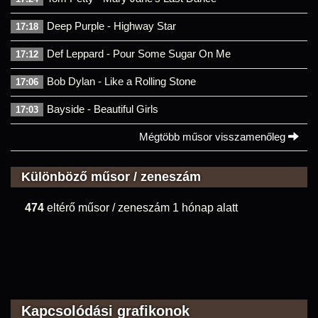
Deep Purple - Highway Star
17:18
Def Leppard - Pour Some Sugar On Me
17:12
Bob Dylan - Like a Rolling Stone
17:06
Bayside - Beautiful Girls
17:03
Mégtöbb műsor visszamenőleg
Különböző műsor / zeneszám
474
eltérő műsor / zeneszám 1 hónap alatt
Kapcsolódási grafikonok