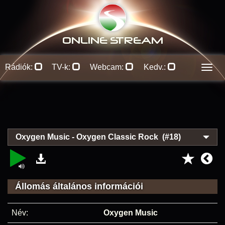
ONLINE S
TREAM
Rádiók:
TV-k:
Webcam:
Kedv.:
Men
Oxygen Music - Oxygen Classic Rock (#18)
Állomás általános információi
Név:
Oxygen Music