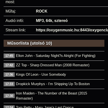
most:
Műfaj:
ROCK
Audió infó:
MP3, 64k, sztereó
Stream link:
https://oxygenmusic.hu:8443/oxygencl
Műsorlista (utolsó 10)
Elton John - Saturday Night?s Alright (For Fighting)
17:45
ZZ Top - Sharp Dressed Man (2008 Remaster)
17:42
Kings Of Leon - Use Somebody
17:36
Dropkick Murphys - I'm Shipping Up To Boston
17:33
Iron Maiden - The Number of the Beast (2015
17:30
Remaster)
Tom Petty - Mary Jane's Last Dance
17:24