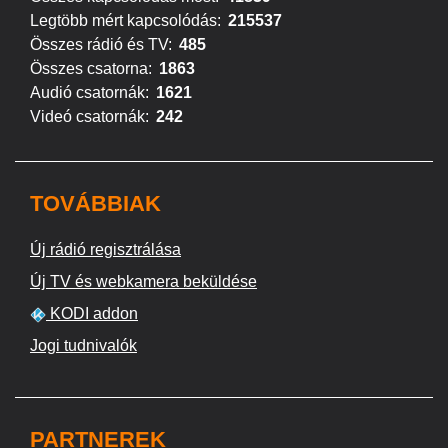
Legtöbb mért kapcsolódás:
215537
Összes rádió és TV:
485
Összes csatorna:
1863
Audió csatornák:
1621
Videó csatornák:
242
TOVÁBBIAK
Új rádió regisztrálása
Új TV és webkamera beküldése
KODI addon
Jogi tudnivalók
PARTNEREK