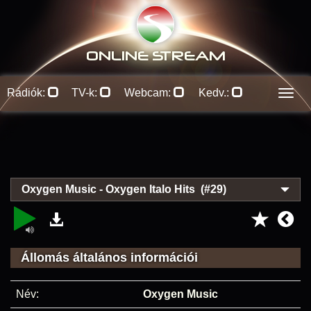
ONLINE S
TREAM
Rádiók:
TV-k:
Webcam:
Kedv.:
Men
Oxygen Music - Oxygen Italo Hits (#29)
Állomás általános információi
Név:
Oxygen Music