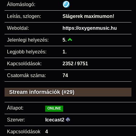
Állomáslogó:
Leírás, szlogen:
Slágerek maximumon!
Weboldal:
https://oxygenmusic.hu
Jelenlegi helyezés:
5.
Legjobb helyezés:
1.
Kapcsolódások:
2352 / 9751
Csatornák száma:
74
Stream információk (#29)
Állapot:
ONLINE
Szerver:
Icecast2
Kapcsolódások
4