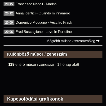
Francesco Napoli - Marina
20:15
Anna Identici - Quando m'innamoro
20:12
Domenico Modugno - Vecchio Frack
20:09
Fred Buscaglione - Love In Portofino
20:06
Mégtöbb műsor visszamenőleg
Különböző műsor / zeneszám
119
eltérő műsor / zeneszám 1 hónap alatt
Kapcsolódási grafikonok