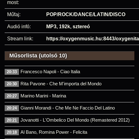
most:
Műfaj:
POP/ROCK/DANCE/LATIN/DISCO
Audió infó:
MP3, 192k, sztereó
Stream link:
https://oxygenmusic.hu:8443/oxygenita
Műsorlista (utolsó 10)
Francesco Napoli - Ciao Italia
20:33
Rita Pavone - Che M'importa del Mondo
20:30
Marino Marini - Marina
20:27
Gianni Morandi - Che Me Ne Faccio Del Latino
20:24
Jovanotti - L'Ombelico Del Mondo (Remastered 2012)
20:21
Al Bano, Romina Power - Felicita
20:18