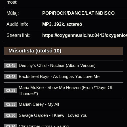
most:
Műfaj:
POP/ROCK/DANCE/LATIN/DISCO
Audió infó:
MP3, 192k, sztereó
Stream link:
https://oxygenmusic.hu:8443/oxygenl
Műsorlista (utolsó 10)
Destiny's Child - Nuclear (Album Version)
02:45
Backstreet Boys - As Long as You Love Me
02:42
Maria McKee - Show Me Heaven (From \"Days Of
02:39
Thunder\")
Mariah Carey - My All
02:33
Savage Garden - I Knew I Loved You
02:30
Christopher Cross - Sailing
02:24