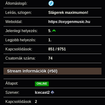
Állomáslogó:
Leírás, szlogen:
Slágerek maximumon!
Weboldal:
https://oxygenmusic.hu
Jelenlegi helyezés:
5.
Legjobb helyezés:
1.
Kapcsolódások:
851 / 9751
Csatornák száma:
74
Stream információk (#50)
Állapot:
ONLINE
Szerver:
Icecast2
Kapcsolódások
2