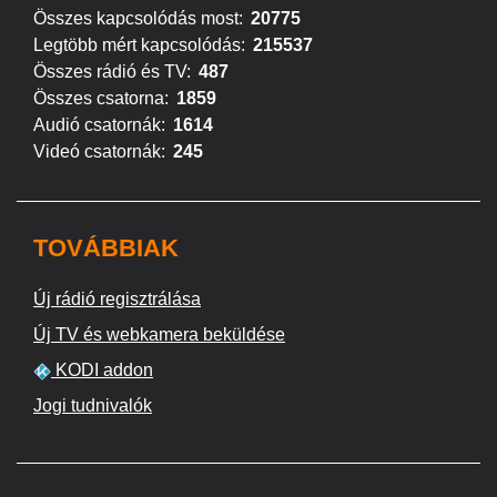
Összes kapcsolódás most:
20775
Legtöbb mért kapcsolódás:
215537
Összes rádió és TV:
487
Összes csatorna:
1859
Audió csatornák:
1614
Videó csatornák:
245
TOVÁBBIAK
Új rádió regisztrálása
Új TV és webkamera beküldése
KODI addon
Jogi tudnivalók