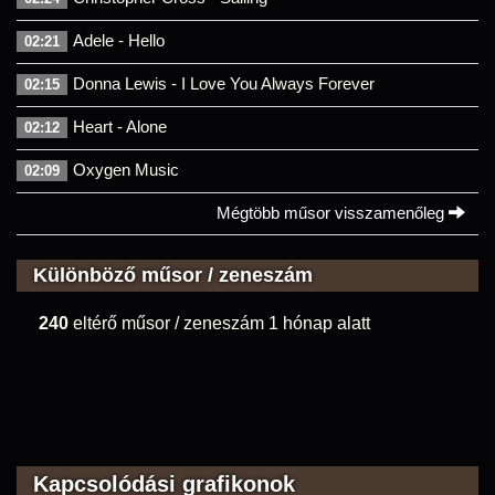
Adele - Hello
02:21
Donna Lewis - I Love You Always Forever
02:15
Heart - Alone
02:12
Oxygen Music
02:09
Mégtöbb műsor visszamenőleg
Különböző műsor / zeneszám
240
eltérő műsor / zeneszám 1 hónap alatt
Kapcsolódási grafikonok