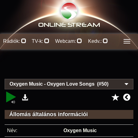
ONLINE S
TREAM
Rádiók:
TV-k:
Webcam:
Kedv.:
Men
Oxygen Music - Oxygen Love Songs (#50)
Állomás általános információi
Név:
Oxygen Music