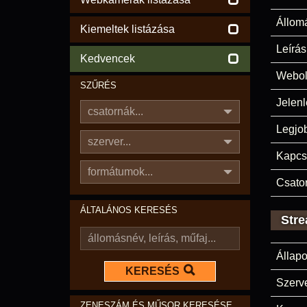
Állom
Kiemeltek listázása
Leírás
Kedvencek
Webol
SZŰRÉS
Jelenl
csatornák...
Legjo
szerver...
Kapcs
formátumok...
Csato
ÁLTALÁNOS KERESÉS
Stre
Állapo
KERESÉS
Szerve
ZENESZÁM ÉS MŰSOR KERESÉSE