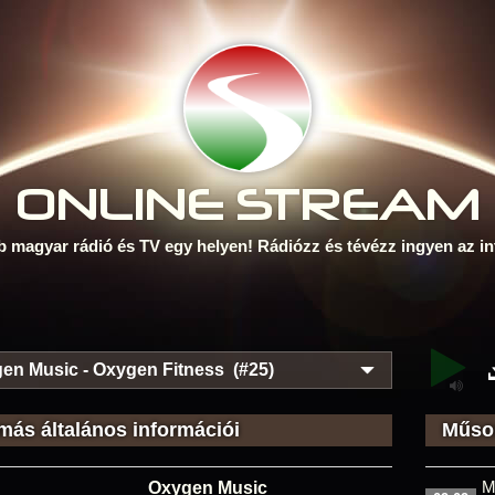
ONLINE S
TREAM
b magyar rádió és TV egy helyen! Rádiózz és tévézz ingyen az in
en Music - Oxygen Fitness (#25)
más általános információi
Műsor
M
Oxygen Music