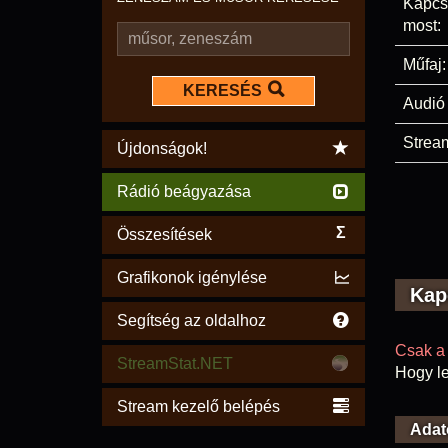
Kapcs
most:
Műfaj:
KERESÉS
Audió 
Stream
Újdonságok!
Rádió beágyazása
Σ
Összesítések
Grafikonok igénylése
Kap
Segítség az oldalhoz
Csak a 
StreamStat.NET
Hogy le
Stream kezelő belépés
Adat