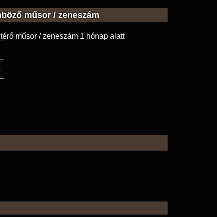
nböző műsor / zeneszám
térő műsor / zeneszám 1 hónap alatt
2