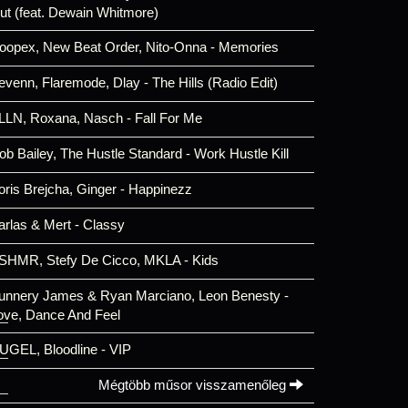
ut (feat. Dewain Whitmore)
oopex, New Beat Order, Nito-Onna - Memories
evenn, Flaremode, Dlay - The Hills (Radio Edit)
LLN, Roxana, Nasch - Fall For Me
ob Bailey, The Hustle Standard - Work Hustle Kill
oris Brejcha, Ginger - Happinezz
arlas & Mert - Classy
SHMR, Stefy De Cicco, MKLA - Kids
unnery James & Ryan Marciano, Leon Benesty -
ove, Dance And Feel
UGEL, Bloodline - VIP
Mégtöbb műsor visszamenőleg