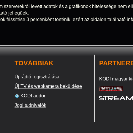
m szerverekről levett adatok és a grafikonok hitelessége nem elle
tató jellegűek.
ok frissítése 3 percenként történik, ezért az oldalon található i
TOVÁBBIAK
PARTNER
Új rádió regisztrálása
KODI magyar ki
Új TV és webkamera beküldése
KODI addon
Jogi tudnivalók