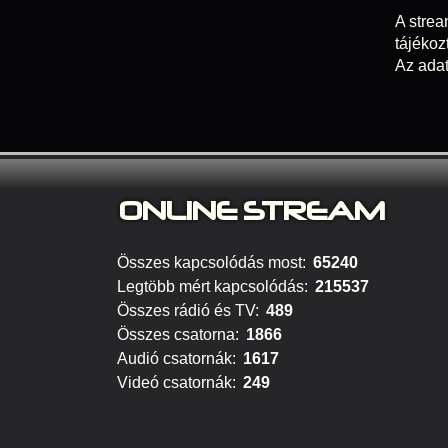
A strea
tájékoz
Az adat
ONLINE S
TREAM
Összes kapcsolódás most:
65240
Legtöbb mért kapcsolódás:
215537
Összes rádió és TV:
489
Összes csatorna:
1866
Audió csatornák:
1617
Videó csatornák:
249