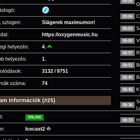
09:09
O
áslogó:
C
09:06
, szlogen:
Slágerek maximumon!
S
09:03
dal:
https://oxygenmusic.hu
V
09:00
egi helyezés:
4.
R
08:57
bb helyezés:
1.
B
08:51
olódások:
3132 / 9751
B
08:45
rnák száma:
74
K
08:42
am információk (#25)
S
08:36
L
t:
ONLINE
H
08:33
r:
Icecast2