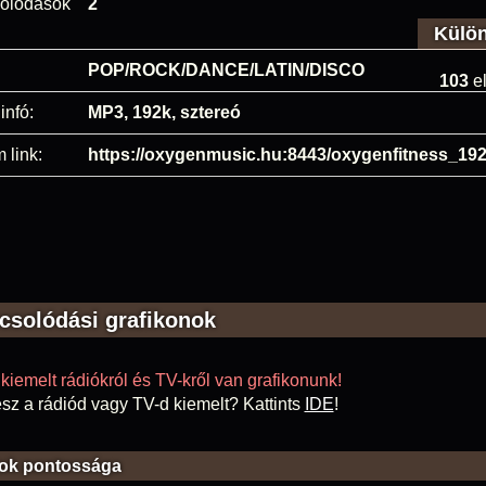
olódások
2
Külö
POP/ROCK/DANCE/LATIN/DISCO
103
el
infó:
MP3, 192k, sztereó
 link:
https://oxygenmusic.hu:8443/oxygenfitness_19
csolódási grafikonok
kiemelt rádiókról és TV-kről van grafikonunk!
sz a rádiód vagy TV-d kiemelt? Kattints
IDE
!
ok pontossága