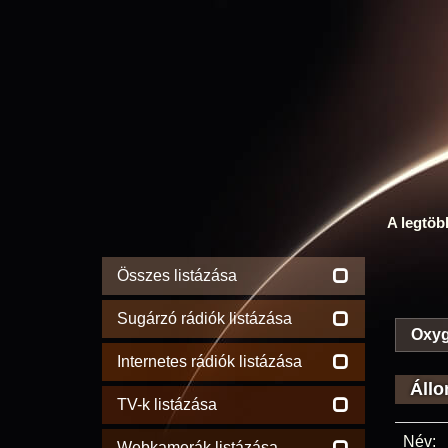
A legtöb
Összes listázása
Sugárzó rádiók listázása
Oxyg
Internetes rádiók listázása
Állo
TV-k listázása
Név:
Webkamerák listázása