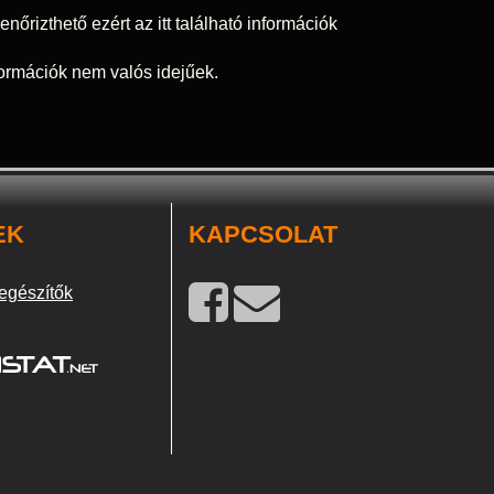
nőrizthető ezért az itt található információk
nformációk nem valós idejűek.
EK
KAPCSOLAT
egészítők