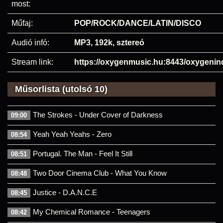
most:
Műfaj:
POP/ROCK/DANCE/LATIN/DISCO
Audió infó:
MP3, 192k, sztereó
Stream link:
https://oxygenmusic.hu:8443/oxygenin
Műsorlista (utolsó 10)
The Strokes - Under Cover of Darkness
09:00
Yeah Yeah Yeahs - Zero
08:54
Portugal. The Man - Feel It Still
08:51
Two Door Cinema Club - What You Know
08:48
Justice - D.A.N.C.E
08:45
My Chemical Romance - Teenagers
08:42