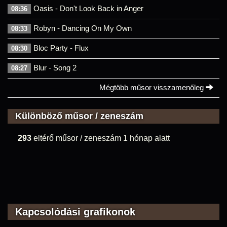
Oasis - Don't Look Back in Anger
08:36
Robyn - Dancing On My Own
08:33
Bloc Party - Flux
08:30
Blur - Song 2
08:27
Mégtöbb műsor visszamenőleg
Különböző műsor / zeneszám
293
eltérő műsor / zeneszám 1 hónap alatt
Kapcsolódási grafikonok