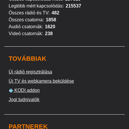
Legtöbb mért kapcsolódás:
215537
Összes rádió és TV:
482
Összes csatorna:
1858
Audió csatornák:
1620
Videó csatornák:
238
TOVÁBBIAK
Új rádió regisztrálása
Új TV és webkamera beküldése
KODI addon
Jogi tudnivalók
PARTNEREK