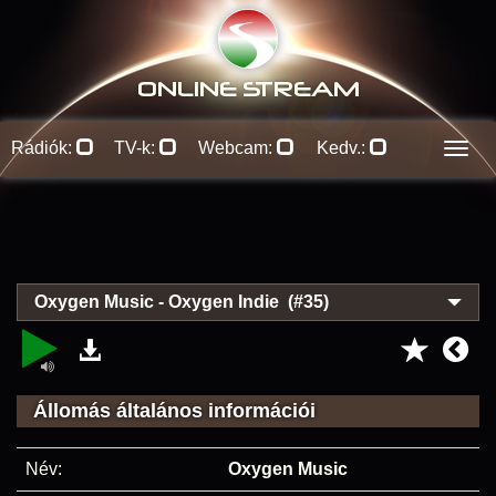
ONLINE S
TREAM
Rádiók:
TV-k:
Webcam:
Kedv.:
Men
Oxygen Music - Oxygen Indie (#35)
Állomás általános információi
Név:
Oxygen Music