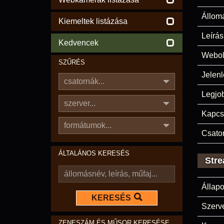
Állom
Kiemeltek listázása
Leírás
Kedvencek
Webol
SZŰRÉS
Jelenl
csatornák...
Legjo
szerver...
Kapcs
formátumok...
Csato
ÁLTALÁNOS KERESÉS
Stre
Állapo
KERESÉS
Szerve
ZENESZÁM ÉS MŰSOR KERESÉSE