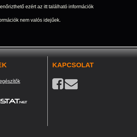
nőrizthető ezért az itt található információk
nformációk nem valós idejűek.
EK
KAPCSOLAT
egészítők