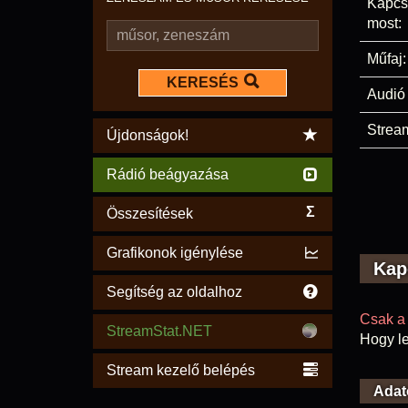
Kapcs
most:
Műfaj:
KERESÉS
Audió 
Stream
Újdonságok!
Rádió beágyazása
Σ
Összesítések
Grafikonok igénylése
Kap
Segítség az oldalhoz
Csak a 
StreamStat.NET
Hogy le
Stream kezelő belépés
Adat