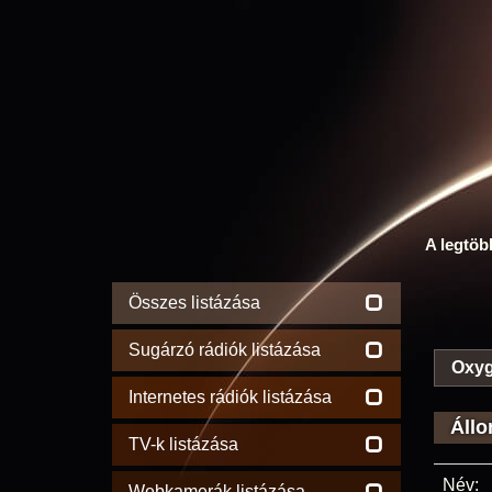
A legtöb
Összes listázása
Sugárzó rádiók listázása
Oxyg
Internetes rádiók listázása
Állo
TV-k listázása
Név:
Webkamerák listázása