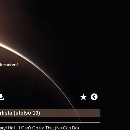
terneten!
lista (utolsó 10)
aryl Hall - I Can't Go for That (No Can Do)