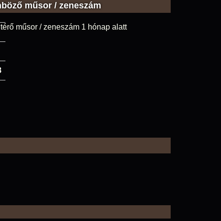
nböző műsor / zeneszám
térő műsor / zeneszám 1 hónap alatt
8