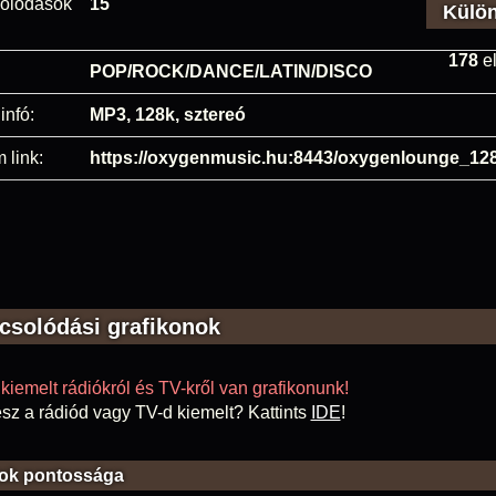
olódások
15
Külö
178
el
POP/ROCK/DANCE/LATIN/DISCO
infó:
MP3, 128k, sztereó
 link:
https://oxygenmusic.hu:8443/oxygenlounge_12
csolódási grafikonok
kiemelt rádiókról és TV-kről van grafikonunk!
sz a rádiód vagy TV-d kiemelt? Kattints
IDE
!
ok pontossága