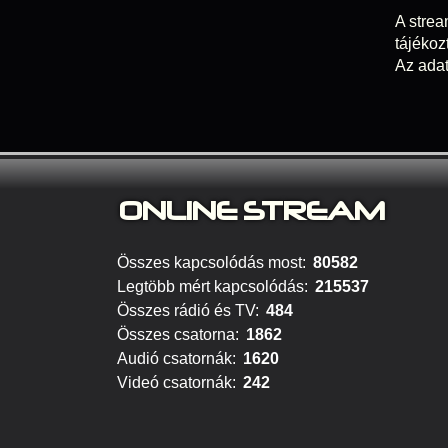
A strea
tájékoz
Az adat
ONLINE S
TREAM
Összes kapcsolódás most:
80582
Legtöbb mért kapcsolódás:
215537
Összes rádió és TV:
484
Összes csatorna:
1862
Audió csatornák:
1620
Videó csatornák:
242