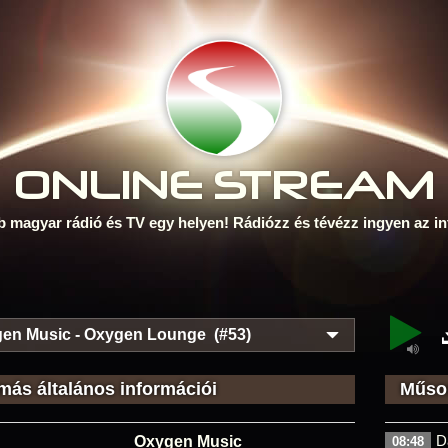
ONLINE S
TREAM
b magyar rádió és TV egy helyen! Rádiózz és tévézz ingyen az in
en Music - Oxygen Lounge (#53)
más általános információi
Műsor
D
Oxygen Music
08:48