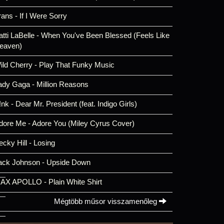
rans - If I Were Sorry
atti LaBelle - When You've Been Blessed (Feels Like
eaven)
ild Cherry - Play That Funky Music
ady Gaga - Million Reasons
!nk - Dear Mr. President (feat. Indigo Girls)
dore Me - Adore You (Miley Cyrus Cover)
ecky Hill - Losing
ack Johnson - Upside Down
AX APOLLO - Plain White Shirt
Mégtöbb műsor visszamenőleg