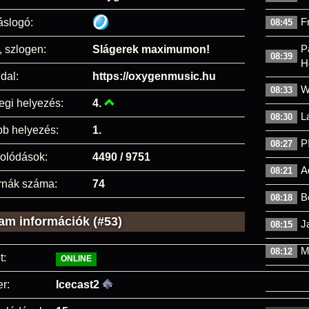
F
áslogó:
08:45
P
, szlogen:
Slágerek maximumon!
08:39
H
dal:
https://oxygenmusic.hu
W
08:33
egi helyezés:
4.
L
08:30
bb helyezés:
1.
P
08:27
olódások:
4490 / 9751
A
08:21
rnák száma:
74
B
08:18
am információk (#53)
J
08:15
M
08:12
t:
ONLINE
r:
Icecast2