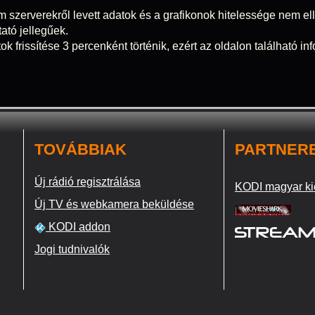
m szerverekről levett adatok és a grafikonok hitelessége nem elle
tató jellegűek.
ok frissítése 3 percenként történik, ezért az oldalon található i
TOVÁBBIAK
PARTNER
Új rádió regisztrálása
KODI magyar ki
Új TV és webkamera beküldése
KODI addon
Jogi tudnivalók