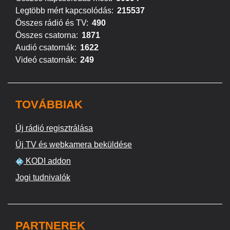
Legtöbb mért kapcsolódás:
215537
Összes rádió és TV:
490
Összes csatorna:
1871
Audió csatornák:
1622
Videó csatornák:
249
TOVÁBBIAK
Új rádió regisztrálása
Új TV és webkamera beküldése
KODI addon
Jogi tudnivalók
PARTNEREK