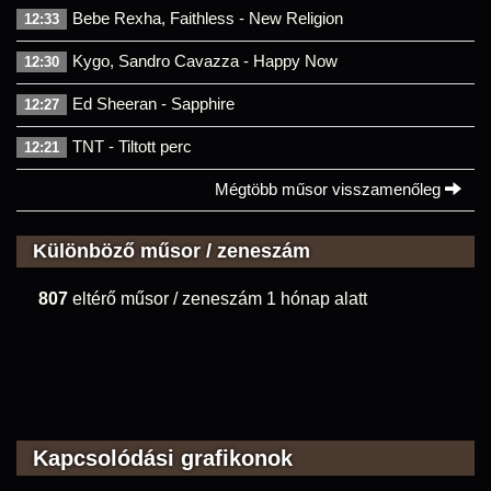
Bebe Rexha, Faithless - New Religion
12:33
Kygo, Sandro Cavazza - Happy Now
12:30
Ed Sheeran - Sapphire
12:27
TNT - Tiltott perc
12:21
Mégtöbb műsor visszamenőleg
Különböző műsor / zeneszám
807
eltérő műsor / zeneszám 1 hónap alatt
Kapcsolódási grafikonok