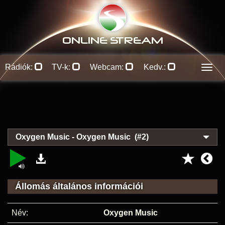
ONLINE S
TREAM
Rádiók:
TV-k:
Webcam:
Kedv.:
Men
Oxygen Music - Oxygen Music (#2)
Állomás általános információi
Név:
Oxygen Music