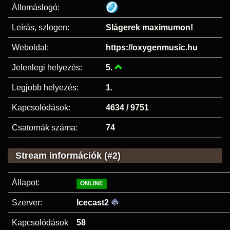
Állomáslogó:
Leírás, szlogen:
Slágerek maximumon!
Weboldal:
https://oxygenmusic.hu
Jelenlegi helyezés:
5.
Legjobb helyezés:
1.
Kapcsolódások:
4634 / 9751
Csatornák száma:
74
Stream információk (#2)
Állapot:
ONLINE
Szerver:
Icecast2
Kapcsolódások
58