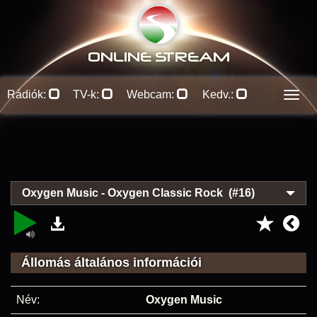
ONLINE S
TREAM
Rádiók:
TV-k:
Webcam:
Kedv.:
Men
Oxygen Music - Oxygen Classic Rock (#16)
Állomás általános információi
Név:
Oxygen Music