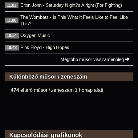
Elton John - Saturday Night?s Alright (For Fighting)
11:03
The Wombats - Is This What It Feels Like to Feel Like
11:00
This?
Oxygen Music
10:54
Pink Floyd - High Hopes
10:48
Mégtöbb műsor visszamenőleg
Különböző műsor / zeneszám
474
eltérő műsor / zeneszám 1 hónap alatt
Kapcsolódási grafikonok