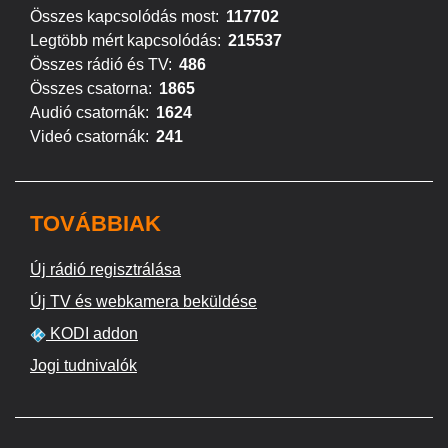
Összes kapcsolódás most:
117702
Legtöbb mért kapcsolódás:
215537
Összes rádió és TV:
486
Összes csatorna:
1865
Audió csatornák:
1624
Videó csatornák:
241
TOVÁBBIAK
Új rádió regisztrálása
Új TV és webkamera beküldése
KODI addon
Jogi tudnivalók