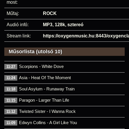
most:
Műfaj:
ROCK
Audió infó:
MP3, 128k, sztereó
Stream link:
https://oxygenmusic.hu:8443/oxygencl
Műsorlista (utolsó 10)
Scorpions - White Dove
11:27
Asia - Heat Of The Moment
11:24
Soul Asylum - Runaway Train
11:18
Paragon - Larger Than Life
11:15
Twisted Sister - I Wanna Rock
11:12
Edwyn Collins - A Girl Like You
11:09