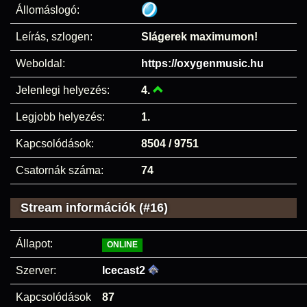
Állomáslogó:
Leírás, szlogen:
Slágerek maximumon!
Weboldal:
https://oxygenmusic.hu
Jelenlegi helyezés:
4.
Legjobb helyezés:
1.
Kapcsolódások:
8504 / 9751
Csatornák száma:
74
Stream információk (#16)
Állapot:
ONLINE
Szerver:
Icecast2
Kapcsolódások
87