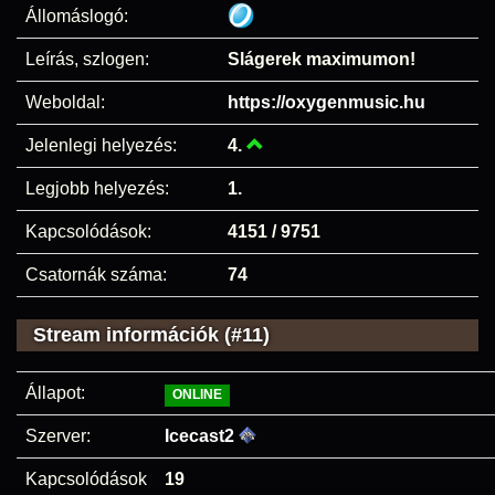
Állomáslogó:
Leírás, szlogen:
Slágerek maximumon!
Weboldal:
https://oxygenmusic.hu
Jelenlegi helyezés:
4.
Legjobb helyezés:
1.
Kapcsolódások:
4151 / 9751
Csatornák száma:
74
Stream információk (#11)
Állapot:
ONLINE
Szerver:
Icecast2
Kapcsolódások
19