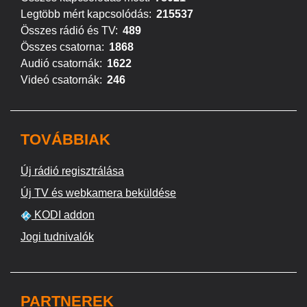
Legtöbb mért kapcsolódás:
215537
Összes rádió és TV:
489
Összes csatorna:
1868
Audió csatornák:
1622
Videó csatornák:
246
TOVÁBBIAK
Új rádió regisztrálása
Új TV és webkamera beküldése
KODI addon
Jogi tudnivalók
PARTNEREK