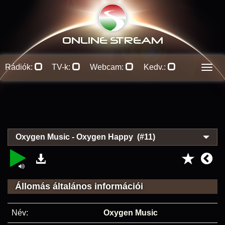
ONLINE S
TREAM
Rádiók:
TV-k:
Webcam:
Kedv.:
Men
Oxygen Music - Oxygen Happy (#11)
Állomás általános információi
Név:
Oxygen Music