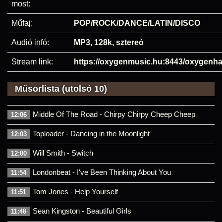
most:
Műfaj:
POP/ROCK/DANCE/LATIN/DISCO
Audió infó:
MP3, 128k, sztereó
Stream link:
https://oxygenmusic.hu:8443/oxygenh
Műsorlista (utolsó 10)
Middle Of The Road - Chirpy Chirpy Cheep Cheep
12:06
Toploader - Dancing in the Moonlight
12:03
Will Smith - Switch
12:00
Londonbeat - I've Been Thinking About You
11:54
Tom Jones - Help Yourself
11:51
Sean Kingston - Beautiful Girls
11:48