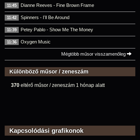
Dianne Reeves - Fine Brown Frame
11:45
Spinners - I'll Be Around
11:42
Petey Pablo - Show Me The Money
11:39
Oxygen Music
11:36
Mégtöbb műsor visszamenőleg
Különböző műsor / zeneszám
370
eltérő műsor / zeneszám 1 hónap alatt
Kapcsolódási grafikonok