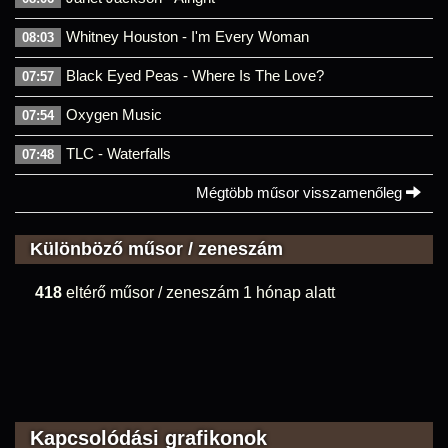
Whitney Houston - I'm Every Woman
08:03
Black Eyed Peas - Where Is The Love?
07:57
Oxygen Music
07:54
TLC - Waterfalls
07:48
Mégtöbb műsor visszamenőleg
Különböző műsor / zeneszám
418
eltérő műsor / zeneszám 1 hónap alatt
Kapcsolódási grafikonok