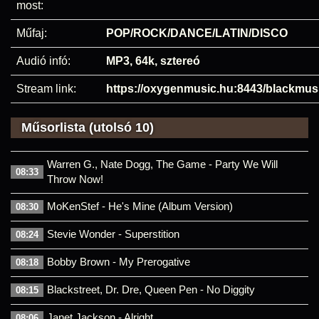
most:
Műfaj:
POP/ROCK/DANCE/LATIN/DISCO
Audió infó:
MP3, 64k, sztereó
Stream link:
https://oxygenmusic.hu:8443/blackmu
Műsorlista (utolsó 10)
Warren G., Nate Dogg, The Game - Party We Will
08:33
Throw Now!
MoKenStef - He's Mine (Album Version)
08:30
Stevie Wonder - Superstition
08:24
Bobby Brown - My Prerogative
08:18
Blackstreet, Dr. Dre, Queen Pen - No Diggity
08:15
Janet Jackson - Alright
08:06