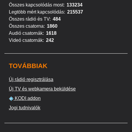
Összes kapcsolódás most:
133234
Legtöbb mért kapcsolódás:
215537
Összes rádió és TV:
484
Összes csatorna:
1860
Audió csatornák:
1618
Videó csatornák:
242
TOVÁBBIAK
Új rádió regisztrálása
Új TV és webkamera beküldése
KODI addon
Jogi tudnivalók