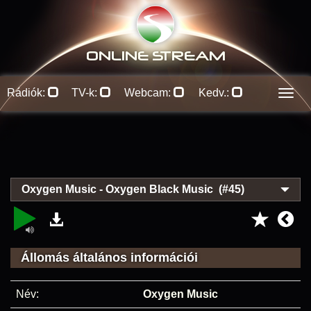
ONLINE S
TREAM
Rádiók:
TV-k:
Webcam:
Kedv.:
Men
Oxygen Music - Oxygen Black Music (#45)
Állomás általános információi
Név:
Oxygen Music