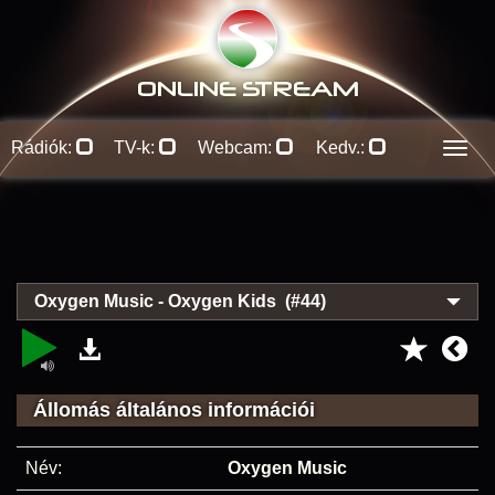
ONLINE S
TREAM
Rádiók:
TV-k:
Webcam:
Kedv.:
Men
Oxygen Music - Oxygen Kids (#44)
Állomás általános információi
Név:
Oxygen Music