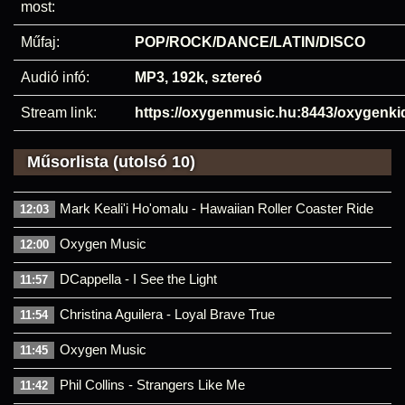
most:
Műfaj:
POP/ROCK/DANCE/LATIN/DISCO
Audió infó:
MP3, 192k, sztereó
Stream link:
https://oxygenmusic.hu:8443/oxygenk
Műsorlista (utolsó 10)
Mark Keali'i Ho'omalu - Hawaiian Roller Coaster Ride
12:03
Oxygen Music
12:00
DCappella - I See the Light
11:57
Christina Aguilera - Loyal Brave True
11:54
Oxygen Music
11:45
Phil Collins - Strangers Like Me
11:42