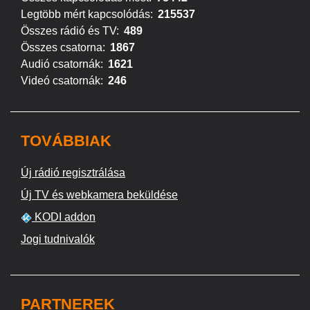
Legtöbb mért kapcsolódás:
215537
Összes rádió és TV:
489
Összes csatorna:
1867
Audió csatornák:
1621
Videó csatornák:
246
TOVÁBBIAK
Új rádió regisztrálása
Új TV és webkamera beküldése
KODI addon
Jogi tudnivalók
PARTNEREK