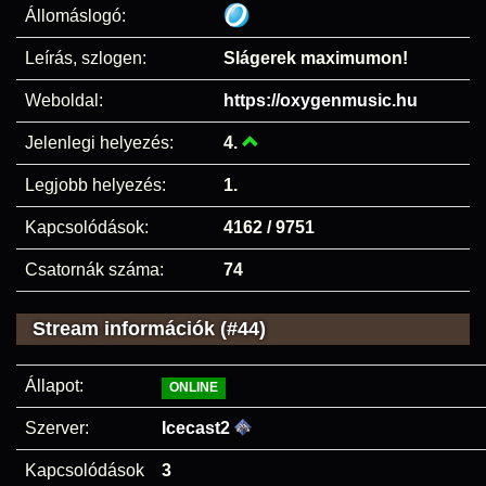
Állomáslogó:
Leírás, szlogen:
Slágerek maximumon!
Weboldal:
https://oxygenmusic.hu
Jelenlegi helyezés:
4.
Legjobb helyezés:
1.
Kapcsolódások:
4162 / 9751
Csatornák száma:
74
Stream információk (#44)
Állapot:
ONLINE
Szerver:
Icecast2
Kapcsolódások
3