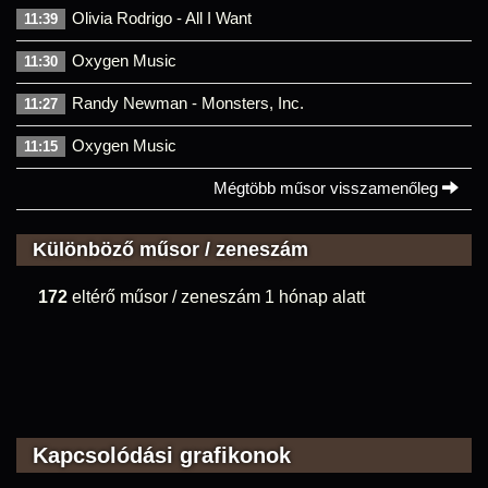
Olivia Rodrigo - All I Want
11:39
Oxygen Music
11:30
Randy Newman - Monsters, Inc.
11:27
Oxygen Music
11:15
Mégtöbb műsor visszamenőleg
Különböző műsor / zeneszám
172
eltérő műsor / zeneszám 1 hónap alatt
Kapcsolódási grafikonok