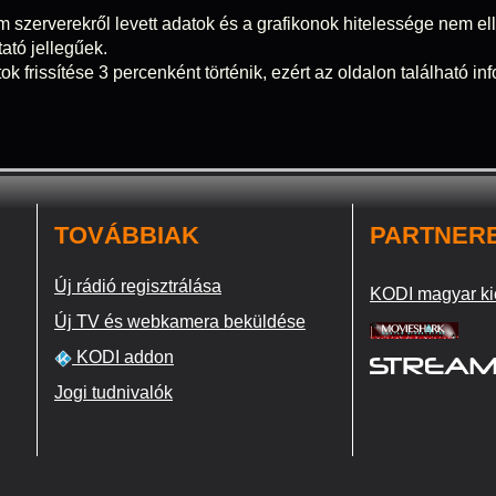
m szerverekről levett adatok és a grafikonok hitelessége nem elle
tató jellegűek.
ok frissítése 3 percenként történik, ezért az oldalon található i
TOVÁBBIAK
PARTNER
Új rádió regisztrálása
KODI magyar ki
Új TV és webkamera beküldése
KODI addon
Jogi tudnivalók