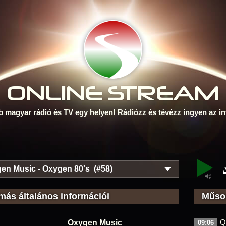
ONLINE S
TREAM
b magyar rádió és TV egy helyen! Rádiózz és tévézz ingyen az in
en Music - Oxygen 80's (#58)
más általános információi
Műsor
Q
Oxygen Music
09:06