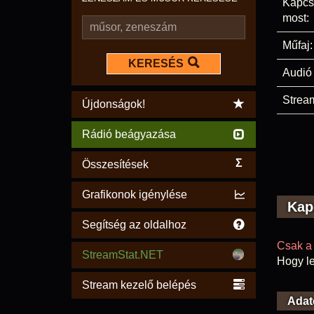
Kapcs
most:
Műfaj:
KERESÉS
Audió 
Stream
Újdonságok!
Rádió beágyazása
Σ
Összesítések
Grafikonok igénylése
Kap
Segítség az oldalhoz
Csak a 
StreamStat.NET
Hogy le
Stream kezelő belépés
Adat