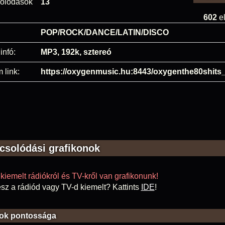
olódások
13
602
el
POP/ROCK/DANCE/LATIN/DISCO
infó:
MP3, 192k, sztereó
 link:
https://oxygenmusic.hu:8443/oxygenthe80shits
csolódási grafikonok
kiemelt rádiókról és TV-kről van grafikonunk!
sz a rádiód vagy TV-d kiemelt? Kattints
IDE
!
ok pontossága