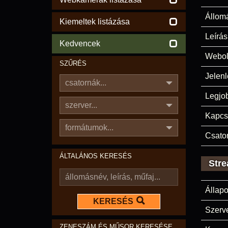
Állom
Kiemeltek listázása
Leírás
Kedvencek
Webol
SZŰRÉS
Jelenl
csatornák...
Legjo
szerver...
Kapcs
formátumok...
Csato
ÁLTALÁNOS KERESÉS
Stre
Állapo
KERESÉS
Szerve
ZENESZÁM ÉS MŰSOR KERESÉSE