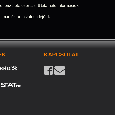
nőrizthető ezért az itt található információk
nformációk nem valós idejűek.
EK
KAPCSOLAT
egészítők