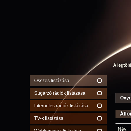
A legtöb
Összes listázása
Sugárzó rádiók listázása
Oxyg
Internetes rádiók listázása
Állo
TV-k listázása
Név:
Webkamerák listázása