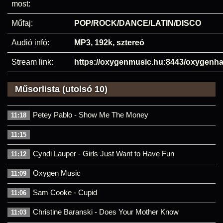
most:
Műfaj:
POP/ROCK/DANCE/LATIN/DISCO
Audió infó:
MP3, 192k, sztereó
Stream link:
https://oxygenmusic.hu:8443/oxygenh
Műsorlista (utolsó 10)
Petey Pablo - Show Me The Money
11:18
11:15
Cyndi Lauper - Girls Just Want to Have Fun
11:12
Oxygen Music
11:09
Sam Cooke - Cupid
11:06
Christine Baranski - Does Your Mother Know
11:03