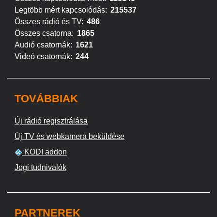
Legtöbb mért kapcsolódás:
215537
Összes rádió és TV:
486
Összes csatorna:
1865
Audió csatornák:
1621
Videó csatornák:
244
TOVÁBBIAK
Új rádió regisztrálása
Új TV és webkamera beküldése
KODI addon
Jogi tudnivalók
PARTNEREK