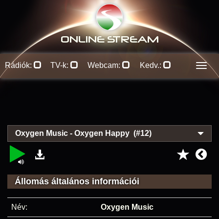
ONLINE S
TREAM
Rádiók:
TV-k:
Webcam:
Kedv.:
Men
Oxygen Music - Oxygen Happy (#12)
Állomás általános információi
Név:
Oxygen Music