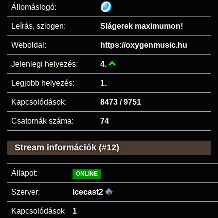
Állomáslogó:
Leírás, szlogen:
Slágerek maximumon!
Weboldal:
https://oxygenmusic.hu
Jelenlegi helyezés:
4.
Legjobb helyezés:
1.
Kapcsolódások:
8473 / 9751
Csatornák száma:
74
Stream információk (#12)
Állapot:
ONLINE
Szerver:
Icecast2
Kapcsolódások
1