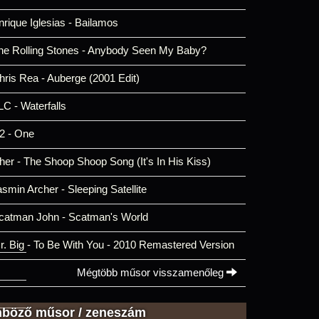
nrique Iglesias - Bailamos
he Rolling Stones - Anybody Seen My Baby?
hris Rea - Auberge (2001 Edit)
LC - Waterfalls
2 - One
her - The Shoop Shoop Song (It's In His Kiss)
asmin Archer - Sleeping Satellite
catman John - Scatman's World
r. Big - To Be With You - 2010 Remastered Version
Mégtöbb műsor visszamenőleg
nböző műsor / zeneszám