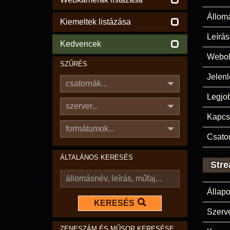
Állom
Kiemeltek listázása
Leírás
Kedvencek
Webol
SZŰRÉS
Jelenl
csatornák...
Legjo
szerver...
Kapcs
formátumok...
Csato
ÁLTALÁNOS KERESÉS
Stre
Állapo
KERESÉS
Szerve
ZENESZÁM ÉS MŰSOR KERESÉSE