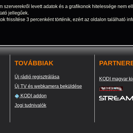
m szerverekről levett adatok és a grafikonok hitelessége nem elle
tató jellegűek.
ok frissítése 3 percenként történik, ezért az oldalon található i
TOVÁBBIAK
PARTNER
Új rádió regisztrálása
KODI magyar ki
Új TV és webkamera beküldése
KODI addon
Jogi tudnivalók