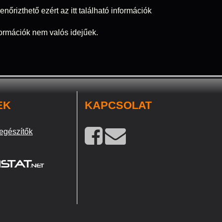
nőrizthető ezért az itt található információk
nformációk nem valós idejűek.
EK
KAPCSOLAT
egészítők