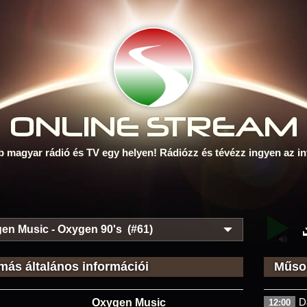
ONLINE S
TREAM
b magyar rádió és TV egy helyen! Rádiózz és tévézz ingyen az in
en Music - Oxygen 90's (#61)
más általános információi
Műsor
D
Oxygen Music
12:00