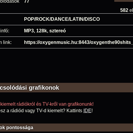
olódások
77
582
el
POP/ROCK/DANCE/LATIN/DISCO
infó:
MP3, 128k, sztereó
 link:
https://oxygenmusic.hu:8443/oxygenthe90shits
csolódási grafikonok
kiemelt rádiókról és TV-kről van grafikonunk!
sz a rádiód vagy TV-d kiemelt? Kattints
IDE
!
ok pontossága