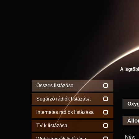
A legtöb
Összes listázása
Sugárzó rádiók listázása
Oxyg
Internetes rádiók listázása
Állo
TV-k listázása
Név:
Webkamerák listázása