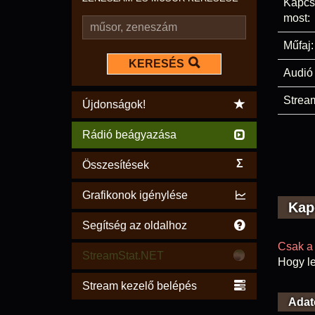
Kapcs
most:
Műfaj:
KERESÉS
Audió 
Stream
Újdonságok!
Rádió beágyazása
Σ
Összesítések
Grafikonok igénylése
Kap
Segítség az oldalhoz
Csak a 
StreamStat.NET
Hogy le
Stream kezelő belépés
Adat