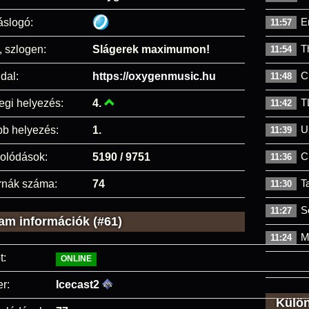
E
áslogó:
11:57
T
, szlogen:
Slágerek maximumon!
11:54
C
dal:
https://oxygenmusic.hu
11:48
T
egi helyezés:
4.
11:42
U
bb helyezés:
1.
11:39
C
olódások:
5190 / 9751
11:36
T
rnák száma:
74
11:30
S
11:27
am információk (#61)
M
11:24
t:
ONLINE
r:
Icecast2
Külö