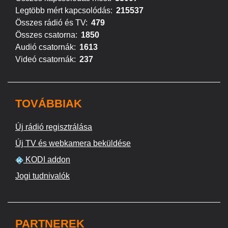
Legtöbb mért kapcsolódás:
215537
Összes rádió és TV:
479
Összes csatorna:
1850
Audió csatornák:
1613
Videó csatornák:
237
TOVÁBBIAK
Új rádió regisztrálása
Új TV és webkamera beküldése
KODI addon
Jogi tudnivalók
PARTNEREK