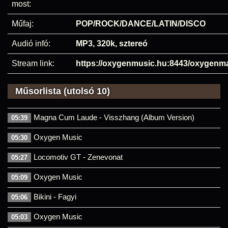
most:
Műfaj:
POP/ROCK/DANCE/LATIN/DISCO
Audió infó:
MP3, 320k, sztereó
Stream link:
https://oxygenmusic.hu:8443/oxygenm
Műsorlista (utolsó 10)
Magna Cum Laude - Visszhang (Album Version)
05:39
Oxygen Music
05:30
Locomotiv GT - Zenevonat
05:27
Oxygen Music
05:09
Bikini - Fagyi
05:06
Oxygen Music
05:03