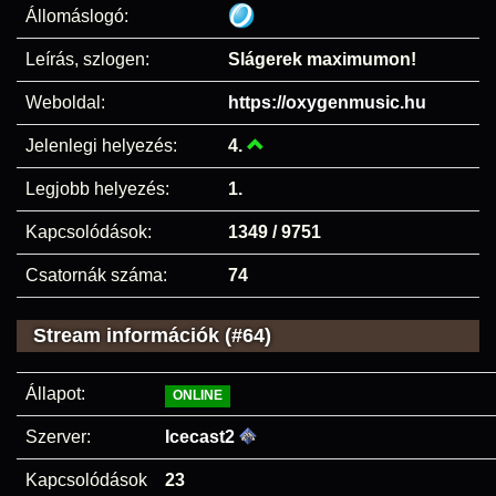
Állomáslogó:
Leírás, szlogen:
Slágerek maximumon!
Weboldal:
https://oxygenmusic.hu
Jelenlegi helyezés:
4.
Legjobb helyezés:
1.
Kapcsolódások:
1349 / 9751
Csatornák száma:
74
Stream információk (#64)
Állapot:
ONLINE
Szerver:
Icecast2
Kapcsolódások
23