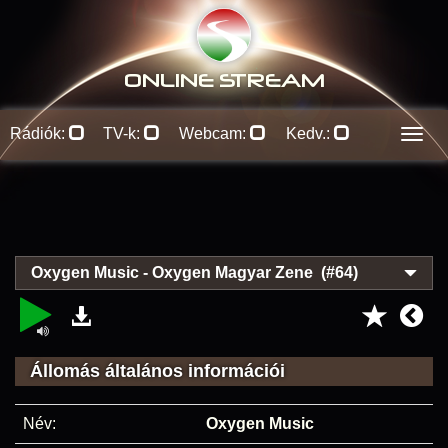
ONLINE S
TREAM
Rádiók:
TV-k:
Webcam:
Kedv.:
Men
Oxygen Music - Oxygen Magyar Zene (#64)
Állomás általános információi
Név:
Oxygen Music