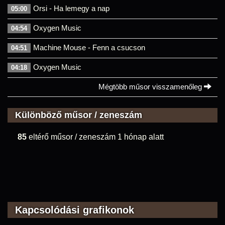
Orsi - Ha lemegy a nap
05:00
Oxygen Music
04:54
Machine Mouse - Fenn a csucson
04:51
Oxygen Music
04:18
Mégtöbb műsor visszamenőleg
Különböző műsor / zeneszám
85
eltérő műsor / zeneszám 1 hónap alatt
Kapcsolódási grafikonok