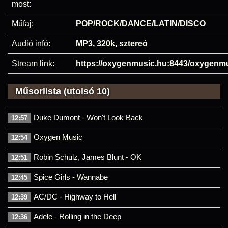
most:
Műfaj:
POP/ROCK/DANCE/LATIN/DISCO
Audió infó:
MP3, 320k, sztereó
Stream link:
https://oxygenmusic.hu:8443/oxygenm
Műsorlista (utolsó 10)
Duke Dumont - Won't Look Back
12:57
Oxygen Music
12:54
Robin Schulz, James Blunt - OK
12:51
Spice Girls - Wannabe
12:45
AC/DC - Highway to Hell
12:39
Adele - Rolling in the Deep
12:36