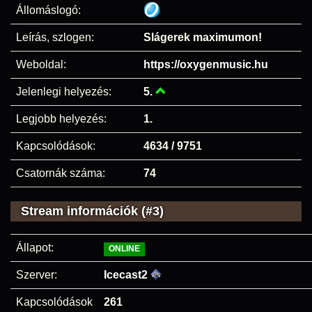
Állomáslogó:
Leírás, szlogen:
Slágerek maximumon!
Weboldal:
https://oxygenmusic.hu
Jelenlegi helyezés:
5.
Legjobb helyezés:
1.
Kapcsolódások:
4634 / 9751
Csatornák száma:
74
Stream információk (#3)
Állapot:
ONLINE
Szerver:
Icecast2
Kapcsolódások
261