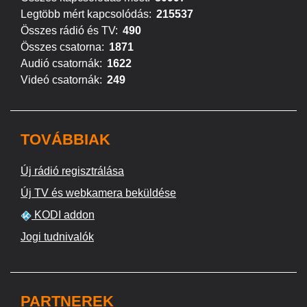
Legtöbb mért kapcsolódás:
215537
Összes rádió és TV:
490
Összes csatorna:
1871
Audió csatornák:
1622
Videó csatornák:
249
TOVÁBBIAK
Új rádió regisztrálása
Új TV és webkamera beküldése
KODI addon
Jogi tudnivalók
PARTNEREK