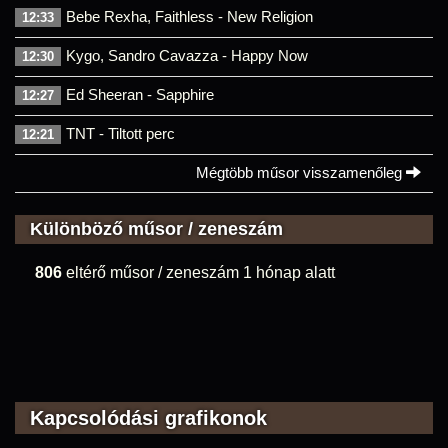
Bebe Rexha, Faithless - New Religion
12:33
Kygo, Sandro Cavazza - Happy Now
12:30
Ed Sheeran - Sapphire
12:27
TNT - Tiltott perc
12:21
Mégtöbb műsor visszamenőleg
Különböző műsor / zeneszám
806
eltérő műsor / zeneszám 1 hónap alatt
Kapcsolódási grafikonok