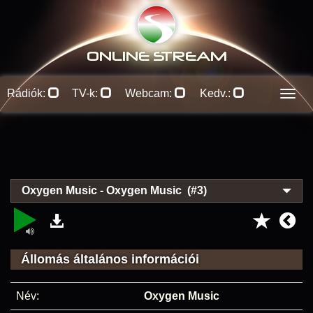
ONLINE S
TREAM
Rádiók:
TV-k:
Webcam:
Kedv.:
Men
Oxygen Music - Oxygen Music (#3)
Állomás általános információi
Név:
Oxygen Music