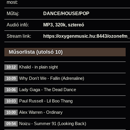
most:
Műfaj:
DANCE/HOUSE/POP
Audió infó:
MP3, 320k, sztereó
Stream link:
https://oxygenmusic.hu:8443/ozonefm
Műsorlista (utolsó 10)
Khalid - in plain sight
10:12
Why Don't We - Fallin (Adrenaline)
10:09
Lady Gaga - The Dead Dance
10:06
Paul Russell - Lil Boo Thang
10:03
Alex Warren - Ordinary
10:00
Noizu - Summer 91 (Looking Back)
09:54