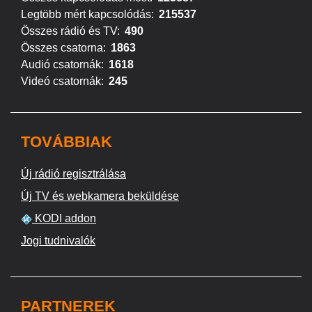
Legtöbb mért kapcsolódás:
215537
Összes rádió és TV:
490
Összes csatorna:
1863
Audió csatornák:
1618
Videó csatornák:
245
TOVÁBBIAK
Új rádió regisztrálása
Új TV és webkamera beküldése
KODI addon
Jogi tudnivalók
PARTNEREK