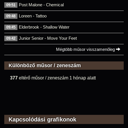
Post Malone - Chemical
09:51
Loreen - Tattoo
09:48
Elderbrook - Shallow Water
09:45
Junior Senior - Move Your Feet
09:42
Mégtöbb műsor visszamenőleg
Különböző műsor / zeneszám
377
eltérő műsor / zeneszám 1 hónap alatt
Kapcsolódási grafikonok