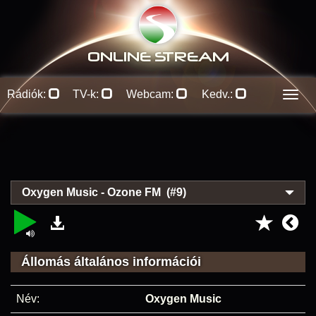
ONLINE S
TREAM
Rádiók:
TV-k:
Webcam:
Kedv.:
Men
Oxygen Music - Ozone FM (#9)
Állomás általános információi
Név:
Oxygen Music