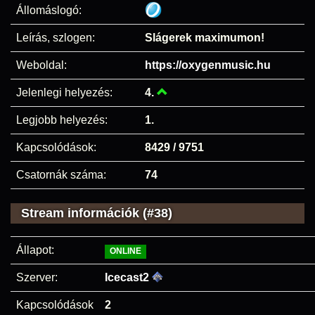
Állomáslogó:
Leírás, szlogen:
Slágerek maximumon!
Weboldal:
https://oxygenmusic.hu
Jelenlegi helyezés:
4.
Legjobb helyezés:
1.
Kapcsolódások:
8429 / 9751
Csatornák száma:
74
Stream információk (#38)
Állapot:
ONLINE
Szerver:
Icecast2
Kapcsolódások
2