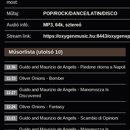
most:
Műfaj:
POP/ROCK/DANCE/LATIN/DISCO
Audió infó:
MP3, 64k, sztereó
Stream link:
https://oxygenmusic.hu:8443/oxygensp
Műsorlista (utolsó 10)
Guido and Maurizio de Angelis - Piedone ritorna a Napoli
11:36
Oliver Onions - Bomber
11:33
Guido and Maurizio de Angelis - Manomozza Is
11:27
Discovered
Oliver Onions - Fantasy
11:24
Guido and Maurizio de Angelis - Scambio di Opinioni
11:21
Guido and Maurizio de Angelis - Manomozza Is