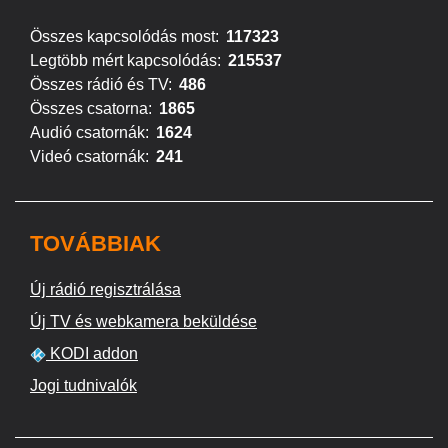
Összes kapcsolódás most:
117323
Legtöbb mért kapcsolódás:
215537
Összes rádió és TV:
486
Összes csatorna:
1865
Audió csatornák:
1624
Videó csatornák:
241
TOVÁBBIAK
Új rádió regisztrálása
Új TV és webkamera beküldése
KODI addon
Jogi tudnivalók