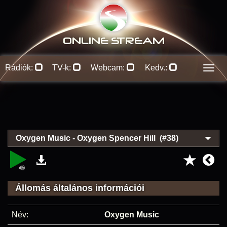
ONLINE S
TREAM
Rádiók:
TV-k:
Webcam:
Kedv.:
Men
Oxygen Music - Oxygen Spencer Hill (#38)
Állomás általános információi
Név:
Oxygen Music