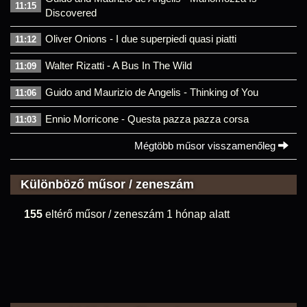
11:15
Discovered
Oliver Onions - I due superpiedi quasi piatti
11:12
Walter Rizatti - A Bus In The Wild
11:09
Guido and Maurizio de Angelis - Thinking of You
11:06
Ennio Morricone - Questa pazza pazza corsa
11:03
Mégtöbb műsor visszamenőleg
Különböző műsor / zeneszám
155
eltérő műsor / zeneszám 1 hónap alatt