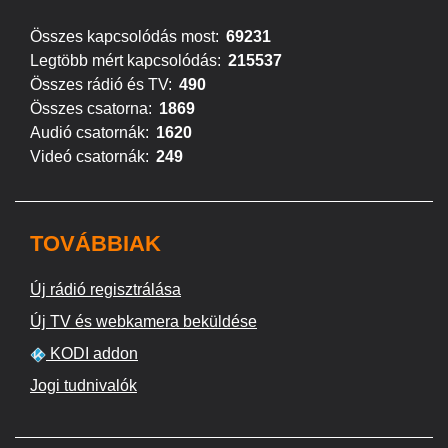
Összes kapcsolódás most:
69231
Legtöbb mért kapcsolódás:
215537
Összes rádió és TV:
490
Összes csatorna:
1869
Audió csatornák:
1620
Videó csatornák:
249
TOVÁBBIAK
Új rádió regisztrálása
Új TV és webkamera beküldése
KODI addon
Jogi tudnivalók