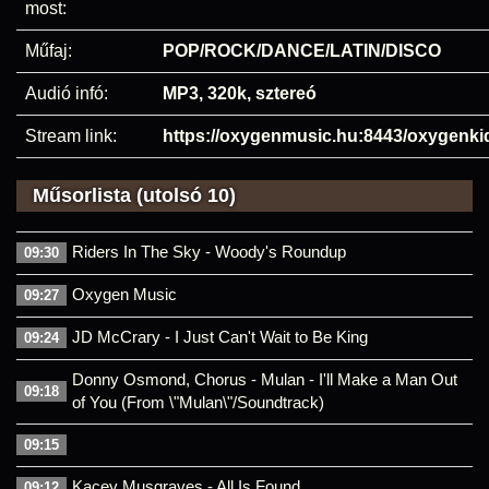
most:
Műfaj:
POP/ROCK/DANCE/LATIN/DISCO
Audió infó:
MP3, 320k, sztereó
Stream link:
https://oxygenmusic.hu:8443/oxygenki
Műsorlista (utolsó 10)
Riders In The Sky - Woody's Roundup
09:30
Oxygen Music
09:27
JD McCrary - I Just Can't Wait to Be King
09:24
Donny Osmond, Chorus - Mulan - I'll Make a Man Out
09:18
of You (From \"Mulan\"/Soundtrack)
09:15
Kacey Musgraves - All Is Found
09:12