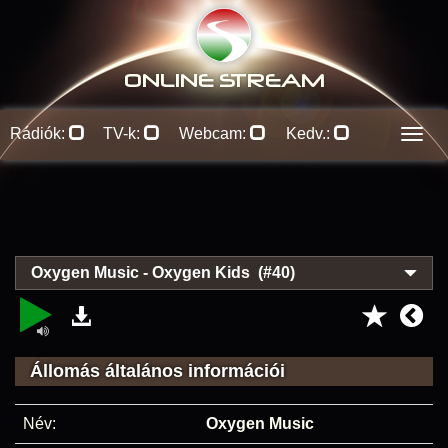
ONLINE S
TREAM
Rádiók:
TV-k:
Webcam:
Kedv.:
Men
Oxygen Music - Oxygen Kids (#40)
Állomás általános információi
Név:
Oxygen Music