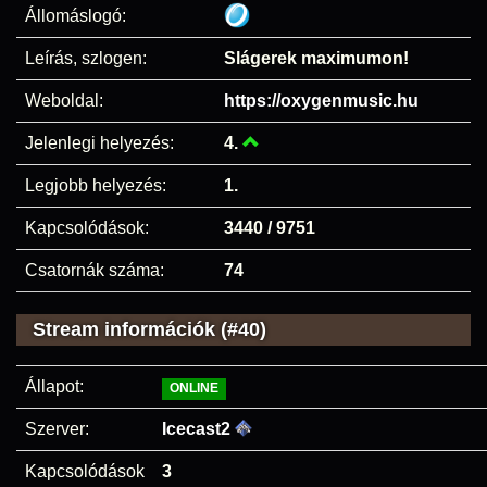
Állomáslogó:
Leírás, szlogen:
Slágerek maximumon!
Weboldal:
https://oxygenmusic.hu
Jelenlegi helyezés:
4.
Legjobb helyezés:
1.
Kapcsolódások:
3440 / 9751
Csatornák száma:
74
Stream információk (#40)
Állapot:
ONLINE
Szerver:
Icecast2
Kapcsolódások
3