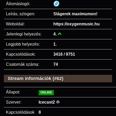
Állomáslogó:
Leírás, szlogen:
Slágerek maximumon!
Weboldal:
https://oxygenmusic.hu
Jelenlegi helyezés:
4.
Legjobb helyezés:
1.
Kapcsolódások:
3416 / 9751
Csatornák száma:
74
Stream információk (#62)
Állapot:
ONLINE
Szerver:
Icecast2
Kapcsolódások
8