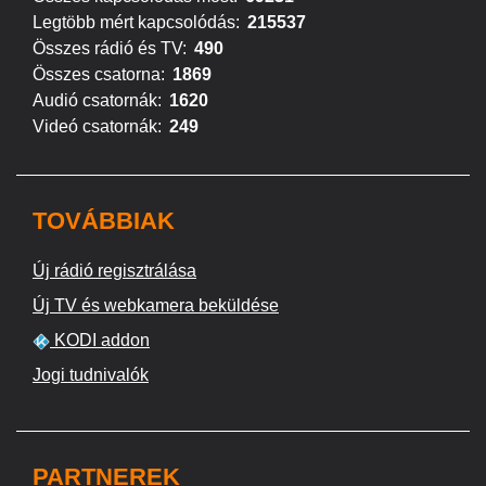
Legtöbb mért kapcsolódás:
215537
Összes rádió és TV:
490
Összes csatorna:
1869
Audió csatornák:
1620
Videó csatornák:
249
TOVÁBBIAK
Új rádió regisztrálása
Új TV és webkamera beküldése
KODI addon
Jogi tudnivalók
PARTNEREK