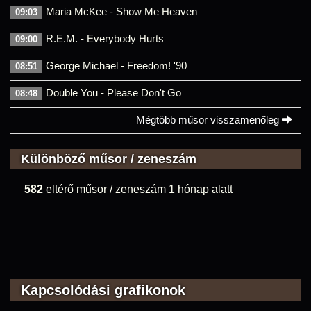
Maria McKee - Show Me Heaven
09:03
R.E.M. - Everybody Hurts
09:00
George Michael - Freedom! '90
08:51
Double You - Please Don't Go
08:48
Mégtöbb műsor visszamenőleg
Különböző műsor / zeneszám
582
eltérő műsor / zeneszám 1 hónap alatt
Kapcsolódási grafikonok