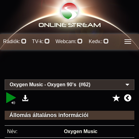
ONLINE S
TREAM
Rádiók:
TV-k:
Webcam:
Kedv.:
Men
Oxygen Music - Oxygen 90's (#62)
Állomás általános információi
Név:
Oxygen Music