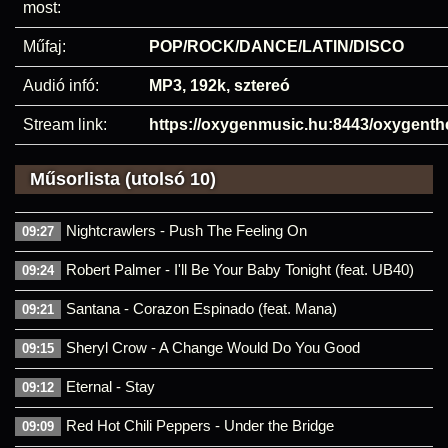
most:
Műfaj:
POP/ROCK/DANCE/LATIN/DISCO
Audió infó:
MP3, 192k, sztereó
Stream link:
https://oxygenmusic.hu:8443/oxygenth
Műsorlista (utolsó 10)
Nightcrawlers - Push The Feeling On
09:27
Robert Palmer - I'll Be Your Baby Tonight (feat. UB40)
09:24
Santana - Corazon Espinado (feat. Mana)
09:21
Sheryl Crow - A Change Would Do You Good
09:15
Eternal - Stay
09:12
Red Hot Chili Peppers - Under the Bridge
09:09