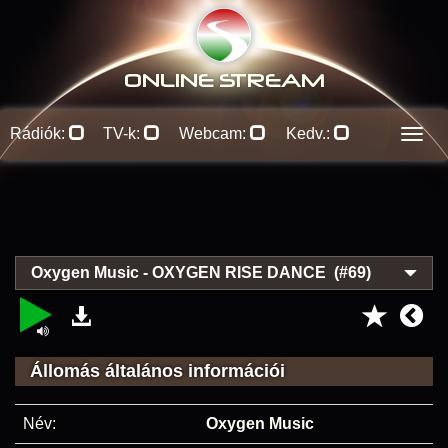
ONLINE S
TREAM
Rádiók:
TV-k:
Webcam:
Kedv.:
Men
Oxygen Music - OXYGEN RISE DANCE (#69)
Állomás általános információi
Név:
Oxygen Music