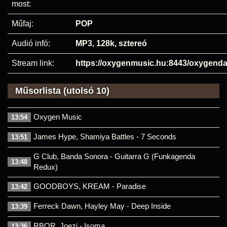
most:
Műfaj:
POP
Audió infó:
MP3, 128k, sztereó
Stream link:
https://oxygenmusic.hu:8443/oxygend
Műsorlista (utolsó 10)
Oxygen Music
13:54
James Hype, Shamiya Battles - 7 Seconds
13:51
G Club, Banda Sonora - Guitarra G (Funkagenda
13:48
Redux)
GOODBOYS, KREAM - Paradise
13:42
Ferreck Dawn, Hayley May - Deep Inside
13:39
RBOR, Joezi - Isoma
13:36