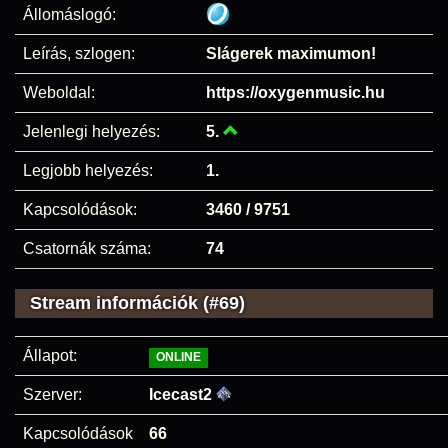
Állomáslogó:
Leírás, szlogen:
Slágerek maximumon!
Weboldal:
https://oxygenmusic.hu
Jelenlegi helyezés:
5.
Legjobb helyezés:
1.
Kapcsolódások:
3460 / 9751
Csatornák száma:
74
Stream információk (#69)
Állapot:
ONLINE
Szerver:
Icecast2
Kapcsolódások
66