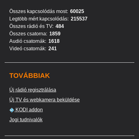
Összes kapcsolódás most:
60025
Legtöbb mért kapcsolódás:
215537
Összes rádió és TV:
484
Összes csatorna:
1859
Audió csatornák:
1618
Videó csatornák:
241
TOVÁBBIAK
Új rádió regisztrálása
Új TV és webkamera beküldése
KODI addon
Jogi tudnivalók