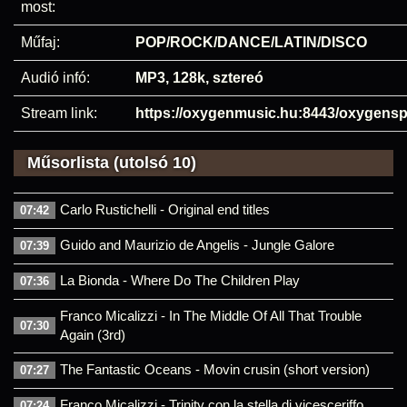
most:
Műfaj:
POP/ROCK/DANCE/LATIN/DISCO
Audió infó:
MP3, 128k, sztereó
Stream link:
https://oxygenmusic.hu:8443/oxygensp
Műsorlista (utolsó 10)
Carlo Rustichelli - Original end titles
07:42
Guido and Maurizio de Angelis - Jungle Galore
07:39
La Bionda - Where Do The Children Play
07:36
Franco Micalizzi - In The Middle Of All That Trouble
07:30
Again (3rd)
The Fantastic Oceans - Movin crusin (short version)
07:27
Franco Micalizzi - Trinity con la stella di vicesceriffo
07:24