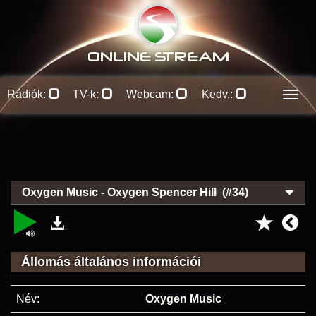
ONLINE S
TREAM
Rádiók:
TV-k:
Webcam:
Kedv.:
Men
Oxygen Music - Oxygen Spencer Hill (#34)
Állomás általános információi
Név:
Oxygen Music