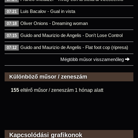
Luis Bacalov - Gual in vista
07:21
Oliver Onions - Dreaming woman
07:18
Guido and Maurizio de Angelis - Don't Lose Control
07:15
Guido and Maurizio de Angelis - Flat foot cop (ripresa)
07:12
Mégtöbb műsor visszamenőleg
Különböző műsor / zeneszám
155
eltérő műsor / zeneszám 1 hónap alatt
Kapcsolódási grafikonok