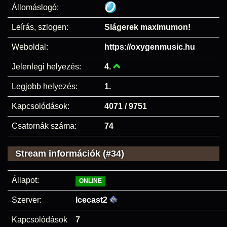
Állomáslogó:
Leírás, szlogen:
Slágerek maximumon!
Weboldal:
https://oxygenmusic.hu
Jelenlegi helyezés:
4.
Legjobb helyezés:
1.
Kapcsolódások:
4071 / 9751
Csatornák száma:
74
Stream információk (#34)
Állapot:
ONLINE
Szerver:
Icecast2
Kapcsolódások
7