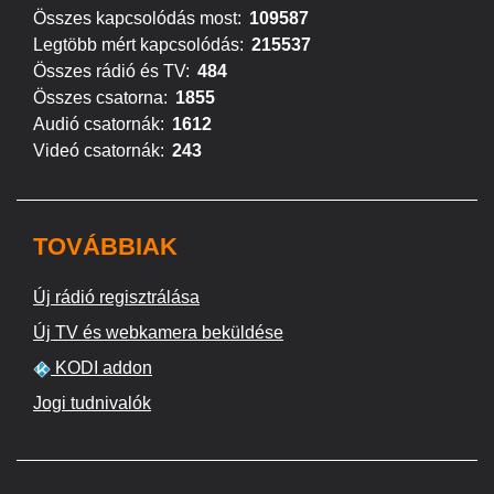
Összes kapcsolódás most:
109587
Legtöbb mért kapcsolódás:
215537
Összes rádió és TV:
484
Összes csatorna:
1855
Audió csatornák:
1612
Videó csatornák:
243
TOVÁBBIAK
Új rádió regisztrálása
Új TV és webkamera beküldése
KODI addon
Jogi tudnivalók