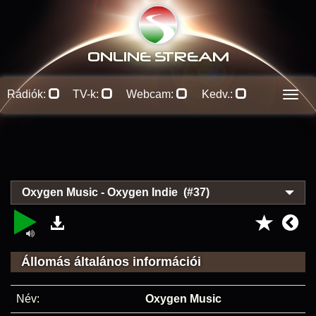
ONLINE S
TREAM
Rádiók:
TV-k:
Webcam:
Kedv.:
Men
Oxygen Music - Oxygen Indie (#37)
Állomás általános információi
Név:
Oxygen Music