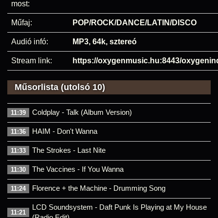
most:
Műfaj:
POP/ROCK/DANCE/LATIN/DISCO
Audió infó:
MP3, 64k, sztereó
Stream link:
https://oxygenmusic.hu:8443/oxygenin
Műsorlista (utolsó 10)
Coldplay - Talk (Album Version)
11:39
HAIM - Don't Wanna
11:36
The Strokes - Last Nite
11:33
The Vaccines - If You Wanna
11:30
Florence + the Machine - Drumming Song
11:24
LCD Soundsystem - Daft Punk Is Playing at My House
11:21
(Radio Edit)