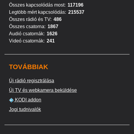
Összes kapcsolódás most:
117196
Legtöbb mért kapcsolódás:
215537
Összes rádió és TV:
486
Összes csatorna:
1867
Audió csatornák:
1626
Videó csatornák:
241
TOVÁBBIAK
Új rádió regisztrálása
Új TV és webkamera beküldése
KODI addon
Jogi tudnivalók