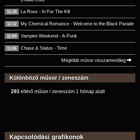
La Roux - In For The Kill
11:18
My Chemical Romance - Welcome to the Black Parade
11:12
Vampire Weekend - A-Punk
11:09
Chase & Status - Time
11:06
Mégtöbb műsor visszamenőleg
Különböző műsor / zeneszám
293
eltérő műsor / zeneszám 1 hónap alatt
Kapcsolódási grafikonok