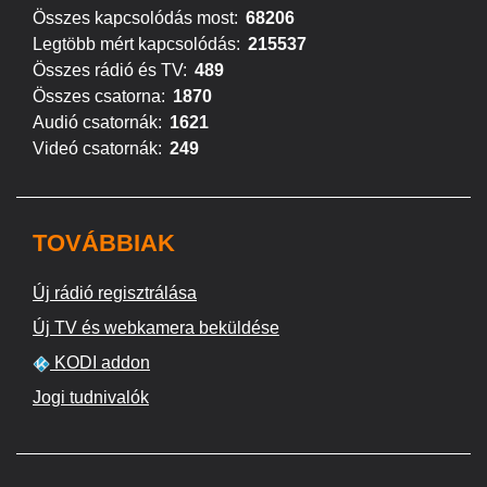
Összes kapcsolódás most:
68206
Legtöbb mért kapcsolódás:
215537
Összes rádió és TV:
489
Összes csatorna:
1870
Audió csatornák:
1621
Videó csatornák:
249
TOVÁBBIAK
Új rádió regisztrálása
Új TV és webkamera beküldése
KODI addon
Jogi tudnivalók