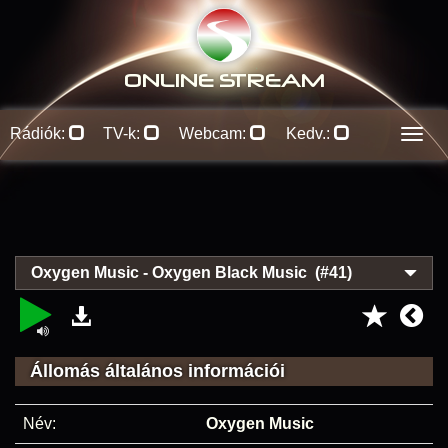
ONLINE S
TREAM
Rádiók:
TV-k:
Webcam:
Kedv.:
Men
Oxygen Music - Oxygen Black Music (#41)
Állomás általános információi
Név:
Oxygen Music