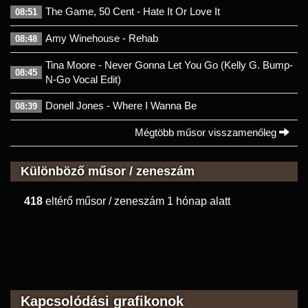
The Game, 50 Cent - Hate It Or Love It
08:51
Amy Winehouse - Rehab
08:48
Tina Moore - Never Gonna Let You Go (Kelly G. Bump-
08:45
N-Go Vocal Edit)
Donell Jones - Where I Wanna Be
08:39
Mégtöbb műsor visszamenőleg
Különböző műsor / zeneszám
418
eltérő műsor / zeneszám 1 hónap alatt
Kapcsolódási grafikonok