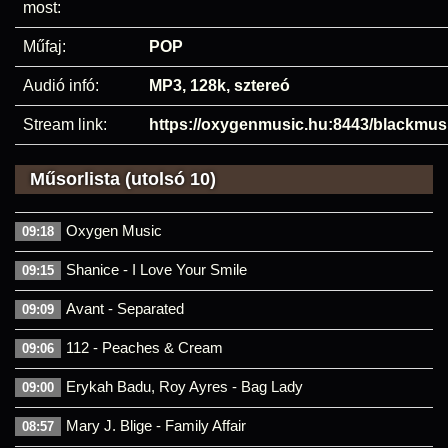
most:
Műfaj:
POP
Audió infó:
MP3, 128k, sztereó
Stream link:
https://oxygenmusic.hu:8443/blackmus
Műsorlista (utolsó 10)
Oxygen Music
09:18
Shanice - I Love Your Smile
09:15
Avant - Separated
09:09
112 - Peaches & Cream
09:06
Erykah Badu, Roy Ayres - Bag Lady
09:00
Mary J. Blige - Family Affair
08:57