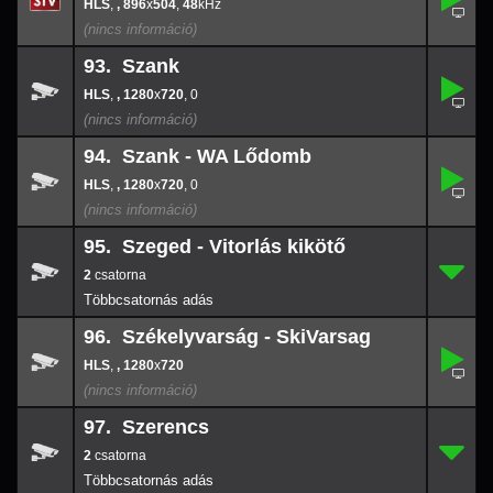
92.
896
-
x
504
,
, 896
x
504
,
48
48
93. Szank
,
93.
1280
-
x
720
,
, 1280
x
720
, 0
0
94. Szank - WA Lődomb
,
94.
1280
-
x
720
,
, 1280
x
720
, 0
0
95. Szeged - Vitorlás kikötő
2
95.
-
2
96. Székelyvarság - SkiVarsag
,
96.
-
,
, 1280
x
720
1280
x
720
97. Szerencs
2
97.
-
2