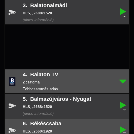
3. Balatonalmádi
,
3.
-
,
, 2688
x
1520
2688
x
152
4. Balaton TV
2
4.
-
2
5. Balmazújváros - Nyugat
,
5.
-
,
, 2688
x
1520
2688
x
152
6. Békéscsaba
,
6.
-
,
, 2560
x
1920
2560
x
192