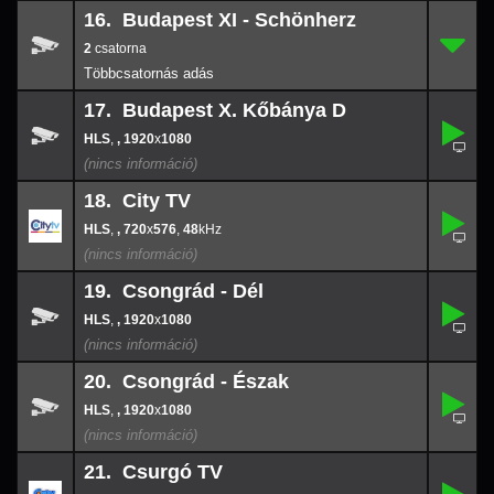
16. Budapest XI - Schönherz
2
16.
-
2
17. Budapest X. Kőbánya D
,
17.
-
,
, 1920
x
1080
1920
x
108
18. City TV
,
18.
720
-
x
576
,
, 720
x
576
,
48
48
19. Csongrád - Dél
,
19.
-
,
, 1920
x
1080
1920
x
108
20. Csongrád - Észak
,
20.
-
,
, 1920
x
1080
1920
x
108
21. Csurgó TV
,