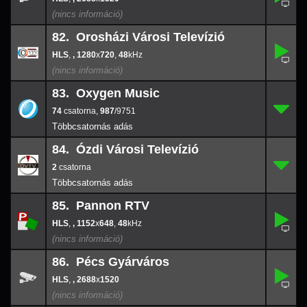
2688
x
152
82. Orosházi Városi Televízió
,
82.
1280
-
x
720
,
, 1280
x
720
,
48
48
83. Oxygen Music
74
83.
987
/9751
74
,
987
/9751
84. Ózdi Városi Televízió
2
84.
-
2
85. Pannon RTV
,
85.
1152
-
x
648
,
, 1152
x
648
,
48
48
86. Pécs Gyárváros
,
86.
-
,
, 2688
x
1520
2688
x
152