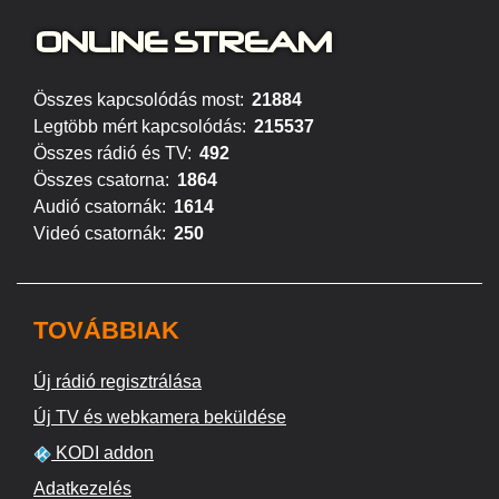
ONLINE S
TREAM
Összes kapcsolódás most:
21884
Legtöbb mért kapcsolódás:
215537
Összes rádió és TV:
492
Összes csatorna:
1864
Audió csatornák:
1614
Videó csatornák:
250
TOVÁBBIAK
Új rádió regisztrálása
Új TV és webkamera beküldése
KODI addon
Adatkezelés