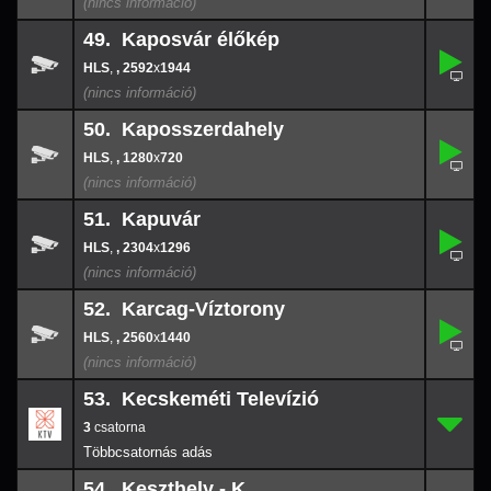
49. Kaposvár élőkép
,
49.
-
,
, 2592
x
1944
2592
x
194
50. Kaposszerdahely
,
50.
-
,
, 1280
x
720
1280
x
720
51. Kapuvár
,
51.
-
,
, 2304
x
1296
2304
x
129
52. Karcag-Víztorony
,
52.
-
,
, 2560
x
1440
2560
x
144
53. Kecskeméti Televízió
3
53.
-
3
54. Keszthely - K