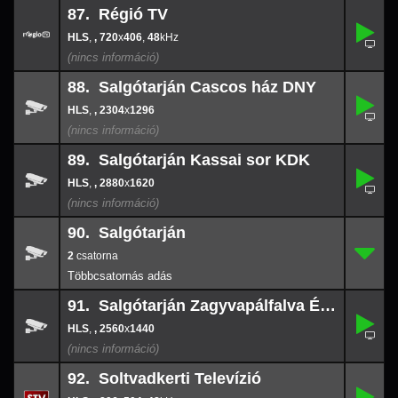
87. Régió TV
,
87.
720
-
x
406
,
, 720
x
406
,
48
48
88. Salgótarján Cascos ház DNY
,
88.
-
,
, 2304
x
1296
2304
x
129
89. Salgótarján Kassai sor KDK
,
89.
-
,
, 2880
x
1620
2880
x
162
90. Salgótarján
2
90.
-
2
91. Salgótarján Zagyvapálfalva ÉÉK
,
91.
-
,
, 2560
x
1440
2560
x
144
92. Soltvadkerti Televízió
,