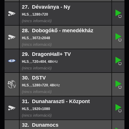
27. Dévaványa - Ny
,
27.
-
,
, 1280
x
720
1280
x
720
28. Dobogókő - menedékház
,
28.
-
,
, 3072
x
2048
3072
x
204
29. DragonHall+ TV
,
29.
720
-
x
404
,
, 720
x
404
,
48
48
30. DSTV
,
30.
1280
-
x
720
,
, 1280
x
720
,
48
48
31. Dunaharaszti - Központ
,
31.
-
,
, 1920
x
1080
1920
x
108
32. Dunamocs
,