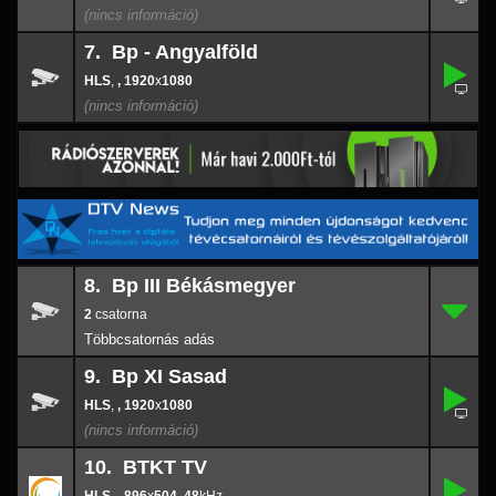
7. Bp - Angyalföld
,
7.
-
,
, 1920
x
1080
1920
x
108
8. Bp III Békásmegyer
2
8.
-
2
9. Bp XI Sasad
,
9.
-
,
, 1920
x
1080
1920
x
108
10. BTKT TV
,
10.
896
-
x
504