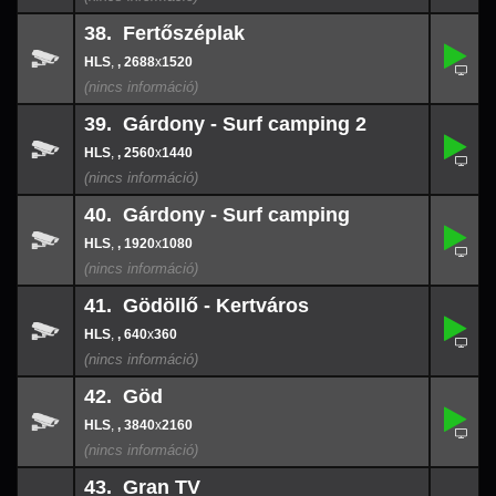
38. Fertőszéplak
,
38.
-
,
, 2688
x
1520
2688
x
152
39. Gárdony - Surf camping 2
,
39.
-
,
, 2560
x
1440
2560
x
144
40. Gárdony - Surf camping
,
40.
-
,
, 1920
x
1080
1920
x
108
41. Gödöllő - Kertváros
,
41.
-
,
, 640
x
360
640
x
360
42. Göd
,
42.
-
,
, 3840
x
2160
3840
x
216
43. Gran TV
,