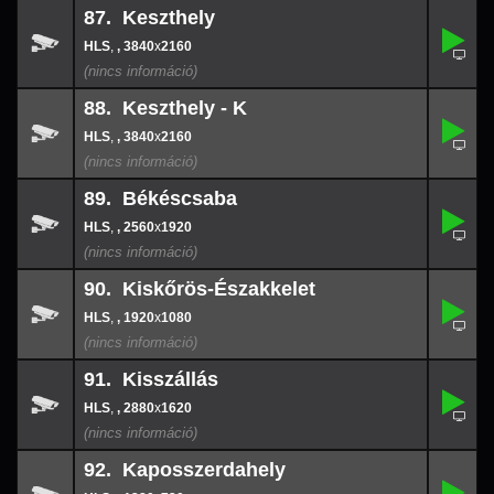
87. Keszthely
,
87.
-
,
, 3840
x
2160
3840
x
216
88. Keszthely - K
,
88.
-
,
, 3840
x
2160
3840
x
216
89. Békéscsaba
,
89.
-
,
, 2560
x
1920
2560
x
192
90. Kiskőrös-Északkelet
,
90.
-
,
, 1920
x
1080
1920
x
108
91. Kisszállás
,
91.
-
,
, 2880
x
1620
2880
x
162
92. Kaposszerdahely
,