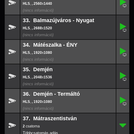
32.
-
,
, 2560
x
1440
2560
x
144
33. Balmazújváros - Nyugat
,
33.
-
,
, 2688
x
1520
2688
x
152
34. Mátészalka - ÉNY
,
34.
-
,
, 1920
x
1080
1920
x
108
35. Demjén
,
35.
-
,
, 2048
x
1536
2048
x
153
36. Demjén - Termáltó
,
36.
-
,
, 1920
x
1080
1920
x
108
37. Mátraszentistván
2
37.
-
2