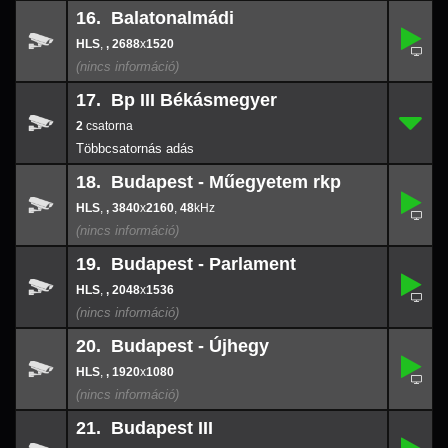
16. Balatonalmádi
,
16.
-
,
, 2688
x
1520
2688
x
152
17. Bp III Békásmegyer
2
17.
-
2
18. Budapest - Műegyetem rkp
,
18.
3840
-
x
216
,
, 3840
x
2160
,
48
48
19. Budapest - Parlament
,
19.
-
,
, 2048
x
1536
2048
x
153
20. Budapest - Újhegy
,
20.
-
,
, 1920
x
1080
1920
x
108
21. Budapest III
,