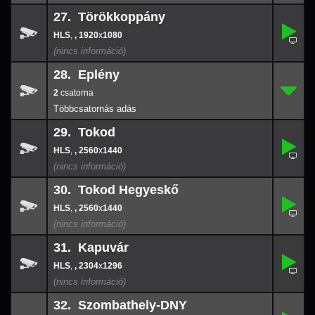
27. Törökkoppány
,
27.
-
,
, 1920
x
1080
1920
x
108
28. Eplény
2
28.
-
2
29. Tokod
,
29.
-
,
, 2560
x
1440
2560
x
144
30. Tokod Hegyeskő
,
30.
-
,
, 2560
x
1440
2560
x
144
31. Kapuvár
,
31.
-
,
, 2304
x
1296
2304
x
129
32. Szombathely-DNY
,