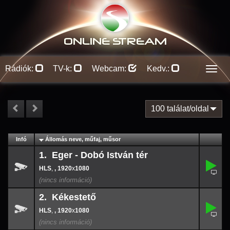
ONLINE S
TREAM
Rádiók:
TV-k:
Webcam:
Kedv.:
Men
100 találat/oldal
#
Infó
Lejátszás
Állomás neve, műfaj, műsor
Jellemzők
Kapcs.
1. Eger - Dobó István tér
,
1.
-
,
, 1920
x
1080
1920
x
108
2. Kékestető
,
2.
-
,
, 1920
x
1080
1920
x
108