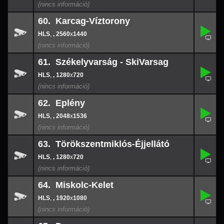
60. Karcag-Víztorony
,
60.
-
,
, 2560
x
1440
2560
x
144
61. Székelyvarság - SkiVarsag
,
61.
-
,
, 1280
x
720
1280
x
720
62. Eplény
,
62.
-
,
, 2048
x
1536
2048
x
153
63. Törökszentmiklós-Éjjellátó
,
63.
-
,
, 1280
x
720
1280
x
720
64. Miskolc-Kelet
,
64.
-
,
, 1920
x
1080
1920
x
108