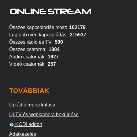
ONLINE S
TREAM
Összes kapcsolódás most:
102179
Legtöbb mért kapcsolódás:
215537
Összes rádió és TV:
500
Összes csatorna:
1884
Audió csatornák:
1627
Videó csatornák:
257
TOVÁBBIAK
Új rádió regisztrálása
Új TV és webkamera beküldése
KODI addon
Adatkezelés