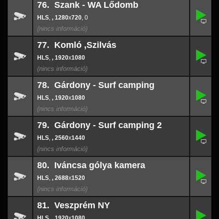
76. Szank - WA Lődomb
,
76.
1280
-
x
720
,
, 1280
x
720
, 0
0
77. Komló ,Szilvás
,
77.
-
,
, 1920
x
1080
1920
x
108
78. Gárdony - Surf camping
,
78.
-
,
, 1920
x
1080
1920
x
108
79. Gárdony - Surf camping 2
,
79.
-
,
, 2560
x
1440
2560
x
144
80. Iváncsa gólya kamera
,
80.
-
,
, 2688
x
1520
2688
x
152
81. Veszprém NY
,
81.
-
,
, 1920
x
1080