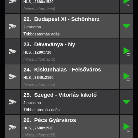
21.
-
,
, 2688
x
1520
2688
x
152
22. Budapest XI - Schönherz
2
22.
-
2
23. Dévaványa - Ny
,
23.
-
,
, 1280
x
720
1280
x
720
24. Kiskunhalas - Felsőváros
,
24.
-
,
, 3840
x
2160
3840
x
216
25. Szeged - Vitorlás kikötő
2
25.
-
2
26. Pécs Gyárváros
,
26.
-
,
, 2688
x
1520
2688
x
152