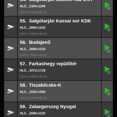
,
54.
-
,
, 2304
x
1296
2304
x
129
55. Salgótarján Kassai sor KDK
,
55.
-
,
, 2880
x
1620
2880
x
162
56. Budajenő
,
56.
-
,
, 2688
x
1520
2688
x
152
57. Farkashegy repülőtér
,
57.
-
,
, 3072
x
1728
3072
x
172
58. Tiszakécske-K
,
58.
-
,
, 1920
x
1080
1920
x
108
59. Zalaegerszeg Nyugat
,
59.
-
,
, 2688
x
1520
2688
x
152