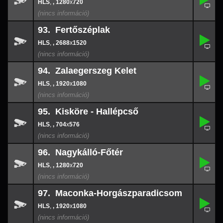
92.
-
,
, 1280
x
720
1280
x
720
93. Fertőszéplak
,
93.
-
,
, 2688
x
1520
2688
x
152
94. Zalaegerszeg Kelet
,
94.
-
,
, 1920
x
1080
1920
x
108
95. Kisköre - Hallépcső
,
95.
-
,
, 704
x
576
704
x
576
96. Nagykálló-Főtér
,
96.
-
,
, 1280
x
720
1280
x
720
97. Maconka-Horgászparadicsom
,
97.
-
,
, 1920
x
1080
1920
x
108