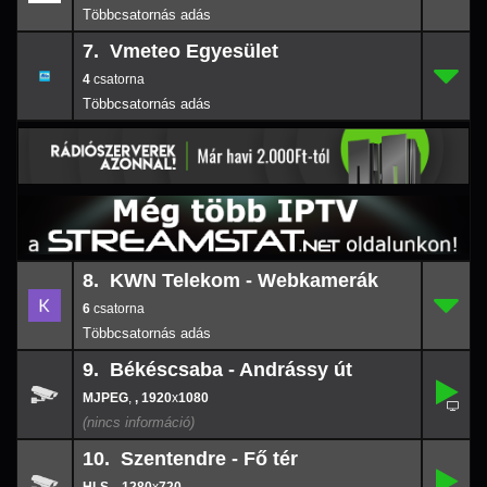
7. Vmeteo Egyesület
4
7.
-
4
8. KWN Telekom - Webkamerák
6
8.
-
6
9. Békéscsaba - Andrássy út
,
9.
-
,
, 1920
x
1080
1920
x
108
10. Szentendre - Fő tér
,
10.
-