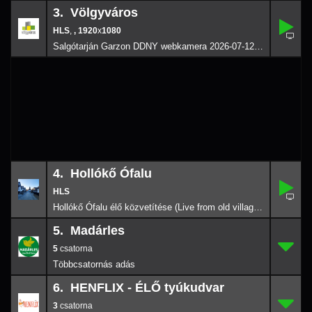
3. Völgyváros
,
3.
-
,
, 1920
x
1080
1920
x
108
Salgótarján Garzon DDNY webkamera 2026-07-12 13:00
4. Hollókő Ófalu
4.
-
Hollókő Ófalu élő közvetítése (Live from old village of Hollókő) 2026-08-03 21:59
5. Madárles
5
5.
-
5
6. HENFLIX - ÉLŐ tyúkudvar
3
6.
-
3