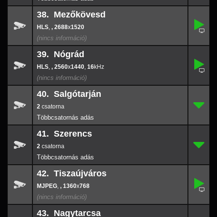
38. Mezőkövesd
,
38.
-
,
, 2688
x
1520
2688
x
152
39. Nógrád
,
39.
2560
-
x
144
,
, 2560
x
1440
,
16
16
40. Salgótarján
2
40.
-
2
41. Szerencs
2
41.
-
2
42. Tiszaújváros
,
42.
-
,
, 1360
x
768
1360
x
768
43. Nagytarcsa