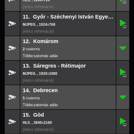
,
, 1280
x
720
1280
x
720
11. Győr - Széchenyi István Egyetem
,
11.
-
,
, 1024
x
768
1024
x
768
12. Komárom
2
12.
-
2
13. Sáregres - Rétimajor
,
13.
-
,
, 1920
x
1080
1920
x
108
14. Debrecen
5
14.
-
5
15. Göd
,
15.
-
,
, 3840
x
2160
3840
x
216