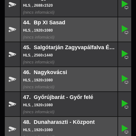
,
43.
-
,
, 2688
x
1520
2688
x
152
44. Bp XI Sasad
,
44.
-
,
, 1920
x
1080
1920
x
108
45. Salgótarján Zagyvapálfalva ÉÉK
,
45.
-
,
, 2560
x
1440
2560
x
144
46. Nagykovácsi
,
46.
-
,
, 1920
x
1080
1920
x
108
47. Győrújbarát - Győr felé
,
47.
-
,
, 1920
x
1080
1920
x
108
48. Dunaharaszti - Központ
,
48.
-
,
, 1920
x
1080
1920
x
108