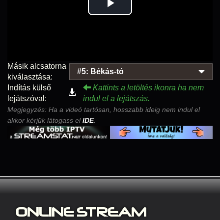
Play
Video
Másik alcsatorna
#5: Békás-tó
kiválasztása:
Indítás külső
Kattints a letöltés ikonra ha nem
lejátszóval:
indul el a lejátszás.
Megjegyzés: Ha a videó tartósan, hosszabb ideig nem indul el
akkor kérjük látogass el
IDE
.
ONLINE S
TREAM