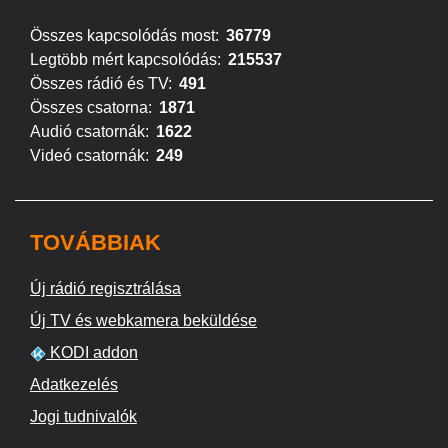
Összes kapcsolódás most:
36779
Legtöbb mért kapcsolódás:
215537
Összes rádió és TV:
491
Összes csatorna:
1871
Audió csatornák:
1622
Videó csatornák:
249
TOVÁBBIAK
Új rádió regisztrálása
Új TV és webkamera beküldése
KODI addon
Adatkezelés
Jogi tudnivalók