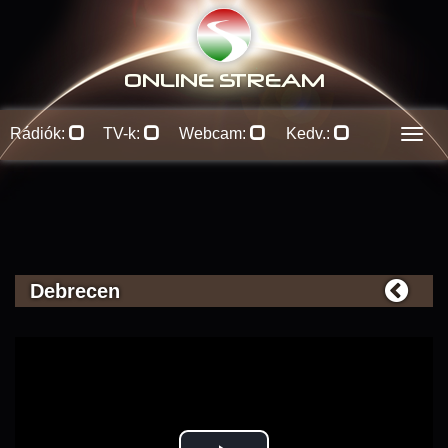
ONLINE S
TREAM
Rádiók:
TV-k:
Webcam:
Kedv.:
Men
Debrecen