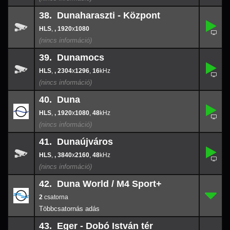
38. Dunaharaszti - Központ
,
38.
-
,
, 1920
x
1080
1920
x
108
39. Dunamocs
,
39.
2304
-
x
129
,
, 2304
x
1296
,
16
16
40. Duna
,
40.
1920
-
x
108
,
, 1920
x
1080
,
48
48
41. Dunaújváros
,
41.
3840
-
x
216
,
, 3840
x
2160
,
48
48
42. Duna World / M4 Sport+
2
42.
-
2
43. Eger - Dobó István tér