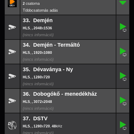
32.
-
2
33. Demjén
,
33.
-
,
, 2048
x
1536
2048
x
153
34. Demjén - Termáltó
,
34.
-
,
, 1920
x
1080
1920
x
108
35. Dévaványa - Ny
,
35.
-
,
, 1280
x
720
1280
x
720
36. Dobogókő - menedékház
,
36.
-
,
, 3072
x
2048
3072
x
204
37. DSTV
,
37.
1280
-
x
720
,
, 1280
x
720
,
48
48