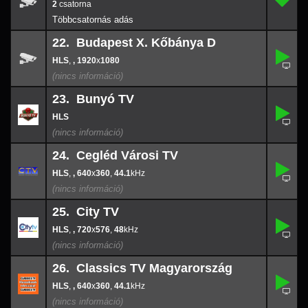
21.
-
2
22. Budapest X. Kőbánya D
,
22.
-
,
, 1920
x
1080
1920
x
108
23. Bunyó TV
23.
-
24. Cegléd Városi TV
,
24.
640
-
x
360
,
, 640
x
360
,
44.1
44.1
25. City TV
,
25.
720
-
x
576
,
, 720
x
576
,
48
48
26. Classics TV Magyarország
,
26.
640
-
x
360
,
, 640
x
360
,
44.1
44.1