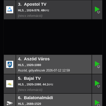
3. Apostol TV
,
3.
1024
-
x
576
,
, 1024
x
576
,
48
48
4. Aszód Város
,
4.
-
,
, 1920
x
1080
1920
x
108
Aszód, gólyafészek 2026-07-12 12:59
5. Bajai TV
,
5.
1920
-
x
108
,
, 1920
x
1080
,
44.1
44.1
6. Balatonalmádi
,
6.
-
,
, 2688
x
1520
2688
x
152