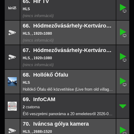
65. Hír TV
65.
-
66. Hódmezővásárhely-Kertváros DÉL
,
66.
-
,
, 1920
x
1080
1920
x
108
67. Hódmezővásárhely-Kertváros É
,
67.
-
,
, 1920
x
1080
1920
x
108
68. Hollókő Ófalu
68.
-
Hollókő Ófalu élő közvetítése (Live from old village of Hollókő) 2026-08-03 21:59
69. InfoCAM
2
69.
-
2
Élő veszprémi panoráma a 20 emeletesről 2026-07-12 13:00
70. Iváncsa gólya kamera
,
70.
-
,
, 2688
x
1520
2688
x
152