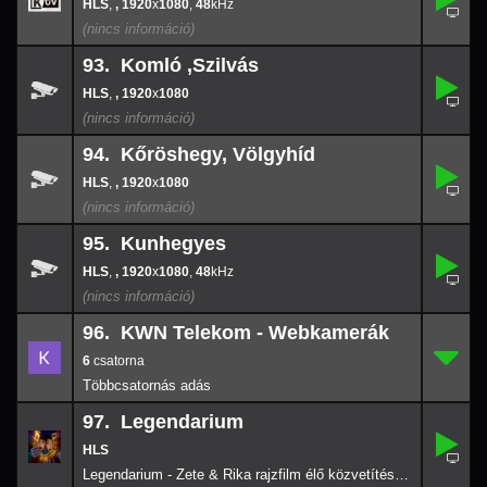
92.
1920
-
x
108
,
, 1920
x
1080
,
48
48
93. Komló ,Szilvás
,
93.
-
,
, 1920
x
1080
1920
x
108
94. Kőröshegy, Völgyhíd
,
94.
-
,
, 1920
x
1080
1920
x
108
95. Kunhegyes
,
95.
1920
-
x
108
,
, 1920
x
1080
,
48
48
96. KWN Telekom - Webkamerák
6
96.
-
6
97. Legendarium
97.
-
Legendarium - Zete & Rika rajzfilm élő közvetítése 2026-08-06 08:36