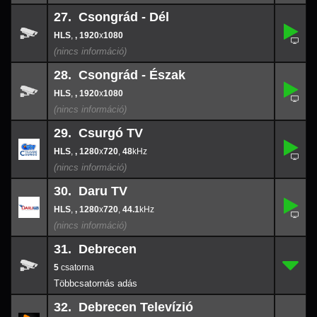
27. Csongrád - Dél
,
27.
-
,
, 1920
x
1080
1920
x
108
28. Csongrád - Észak
,
28.
-
,
, 1920
x
1080
1920
x
108
29. Csurgó TV
,
29.
1280
-
x
720
,
, 1280
x
720
,
48
48
30. Daru TV
,
30.
1280
-
x
720
,
, 1280
x
720
,
44.1
44.1
31. Debrecen
5
31.
-
5
32. Debrecen Televízió
2