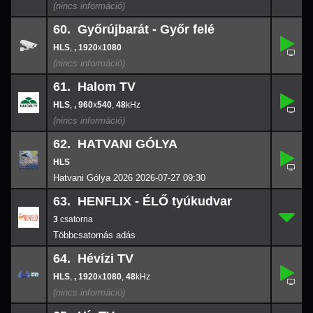
44.1
60. Győrújbarát - Győr felé
,
60.
-
,
, 1920
x
1080
1920
x
108
61. Halom TV
,
61.
960
-
x
540
,
, 960
x
540
,
48
48
62. HATVANI GÓLYA
62.
-
Hatvani Gólya 2026 2026-07-27 09:30
63. HENFLIX - ÉLŐ tyúkudvar
3
63.
-
3
64. Hévízi TV
,
64.
1920
-
x
108
,
, 1920
x
1080
,
48
48