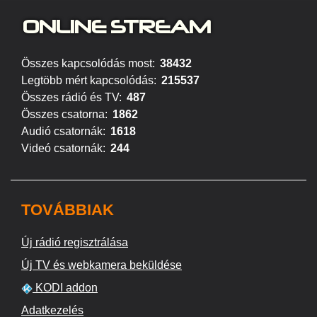
ONLINE S
TREAM
Összes kapcsolódás most:
38432
Legtöbb mért kapcsolódás:
215537
Összes rádió és TV:
487
Összes csatorna:
1862
Audió csatornák:
1618
Videó csatornák:
244
TOVÁBBIAK
Új rádió regisztrálása
Új TV és webkamera beküldése
KODI addon
Adatkezelés