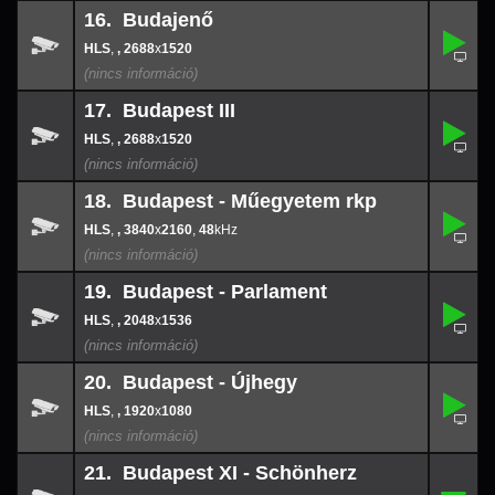
16. Budajenő
,
16.
-
,
, 2688
x
1520
2688
x
152
17. Budapest III
,
17.
-
,
, 2688
x
1520
2688
x
152
18. Budapest - Műegyetem rkp
,
18.
3840
-
x
216
,
, 3840
x
2160
,
48
48
19. Budapest - Parlament
,
19.
-
,
, 2048
x
1536
2048
x
153
20. Budapest - Újhegy
,
20.
-
,
, 1920
x
1080
1920
x
108
21. Budapest XI - Schönherz
2