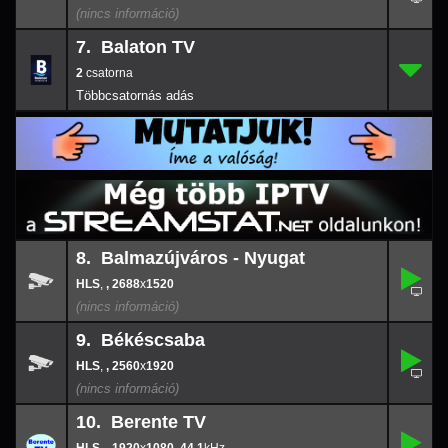
7. Balaton TV
2
7.
-
2
8. Balmazújváros - Nyugat
,
8.
-
,
, 2688
x
1520
2688
x
152
9. Békéscsaba
,
9.
-
,
, 2560
x
1920
2560
x
192
10. Berente TV
,
10.
1920
-
x
108