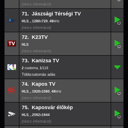
71. Jászsági Térségi TV
,
71.
1280
-
x
720
,
, 1280
x
720
,
48
48
72. K23TV
72.
-
73. Kanizsa TV
2
73.
1
/118
2
,
1
/118
74. Kapos TV
,
74.
1920
-
x
108
,
, 1920
x
1080
,
48
48
75. Kaposvár élőkép
,
75.
-
,
, 2592
x
1944
2592
x
194