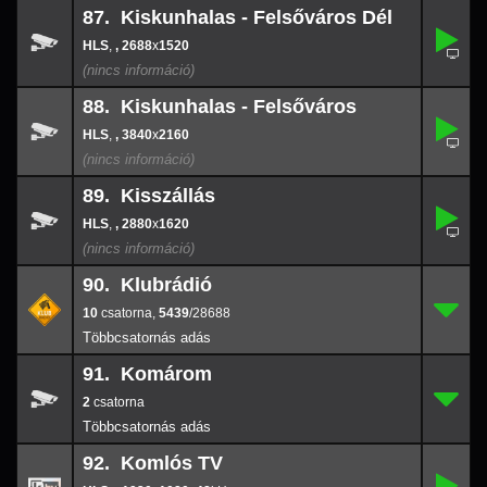
87. Kiskunhalas - Felsőváros Dél
,
87.
-
,
, 2688
x
1520
2688
x
152
88. Kiskunhalas - Felsőváros
,
88.
-
,
, 3840
x
2160
3840
x
216
89. Kisszállás
,
89.
-
,
, 2880
x
1620
2880
x
162
90. Klubrádió
10
90.
5439
/286
10
,
5439
/28688
91. Komárom
2
91.
-
2
92. Komlós TV
,