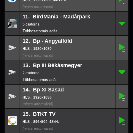
,
, 1920
x
1080
,
44.1
44.1
11. BirdMania - Madárpark
5
11.
-
5
12. Bp - Angyalföld
,
12.
-
,
, 1920
x
1080
1920
x
108
13. Bp III Békásmegyer
2
13.
-
2
14. Bp XI Sasad
,
14.
-
,
, 1920
x
1080
1920
x
108
15. BTKT TV
,
15.
896
-
x
504
,
, 896
x
504
,
48
48