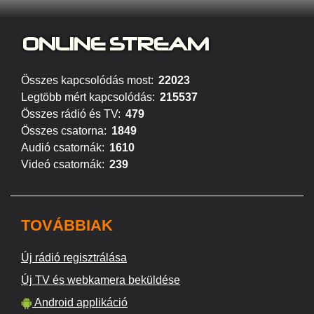
ONLINE S
TREAM
Összes kapcsolódás most:
22023
Legtöbb mért kapcsolódás:
215537
Összes rádió és TV:
479
Összes csatorna:
1849
Audió csatornák:
1610
Videó csatornák:
239
TOVÁBBIAK
Új rádió regisztrálása
Új TV és webkamera beküldése
Android applikáció