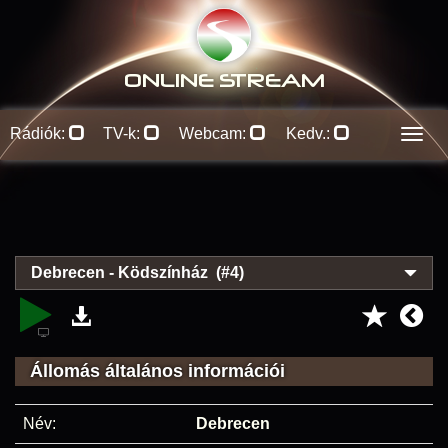
ONLINE S
TREAM
Rádiók:
TV-k:
Webcam:
Kedv.:
Men
Debrecen - Ködszínház (#4)
Állomás általános információi
Név:
Debrecen