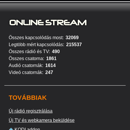
ONLINE S
TREAM
Összes kapcsolódás most:
32069
Legtöbb mért kapcsolódás:
215537
Összes rádió és TV:
490
Összes csatorna:
1861
Audió csatornák:
1614
Videó csatornák:
247
TOVÁBBIAK
Új rádió regisztrálása
Új TV és webkamera beküldése
KODI addon