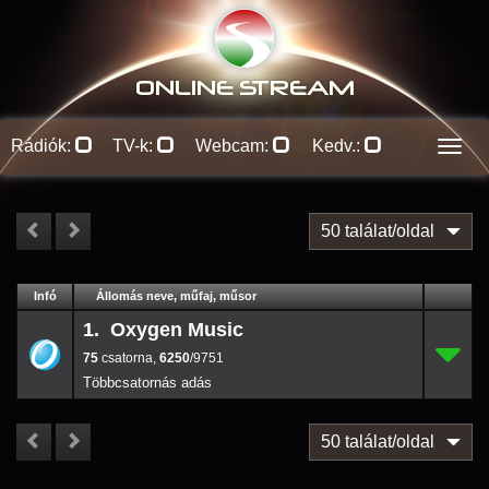
ONLINE S
TREAM
Rádiók:
TV-k:
Webcam:
Kedv.:
Men
50 találat/oldal
#
Infó
Lejátszás
Állomás neve, műfaj, műsor
Jellemzők
Kapcs.
1. Oxygen Music
75
1.
6250
/9751
75
,
6250
/9751
50 találat/oldal