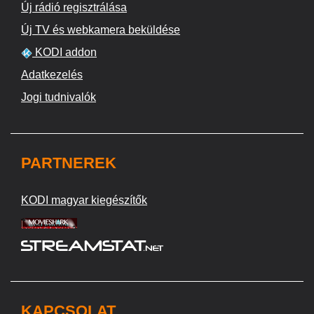
Új rádió regisztrálása
Új TV és webkamera beküldése
KODI addon
Adatkezelés
Jogi tudnivalók
PARTNEREK
KODI magyar kiegészítők
KAPCSOLAT