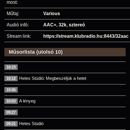
most:
Műfaj:
Various
Audió infó:
AAC+, 32k, sztereó
Stream link:
https://stream.klubradio.hu:8443/32aac
Műsorlista (utolsó 10)
10:15
Hetes Stúdió: Megbeszéljük a hetet
10:12
10:06
A lényeg
10:03
09:27
Hetes Stúdió
09:21