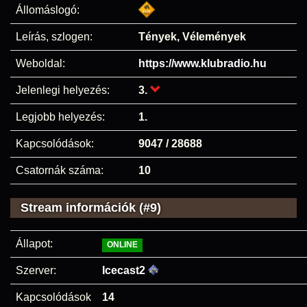
Állomáslogó:
Leírás, szlogen:
Tények, Vélemények
Weboldal:
https://www.klubradio.hu
Jelenlegi helyezés:
3.
Legjobb helyezés:
1.
Kapcsolódások:
9047 / 28688
Csatornák száma:
10
Stream információk (#9)
Állapot:
ONLINE
Szerver:
Icecast2
Kapcsolódások
14