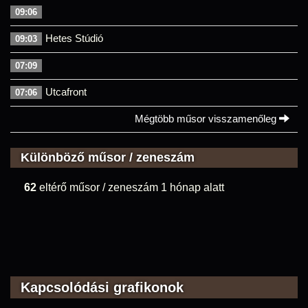
09:06
Hetes Stúdió
09:03
07:09
Utcafront
07:06
Mégtöbb műsor visszamenőleg
Különböző műsor / zeneszám
62
eltérő műsor / zeneszám 1 hónap alatt
Kapcsolódási grafikonok