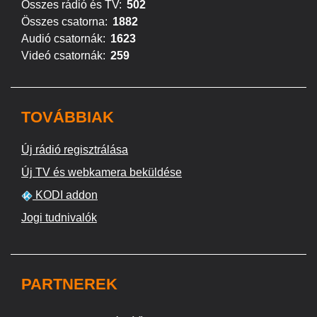
Összes rádió és TV:
502
Összes csatorna:
1882
Audió csatornák:
1623
Videó csatornák:
259
TOVÁBBIAK
Új rádió regisztrálása
Új TV és webkamera beküldése
KODI addon
Jogi tudnivalók
PARTNEREK