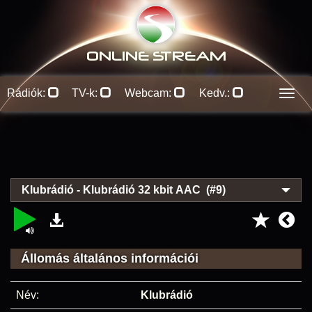
ONLINE S
TREAM
Rádiók:
TV-k:
Webcam:
Kedv.:
Men
Klubrádió - Klubrádió 32 kbit AAC (#9)
Állomás általános információi
Név:
Klubrádió