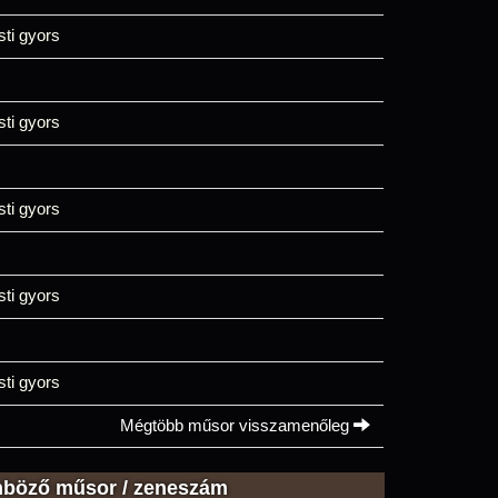
sti gyors
sti gyors
sti gyors
sti gyors
sti gyors
Mégtöbb műsor visszamenőleg
nböző műsor / zeneszám