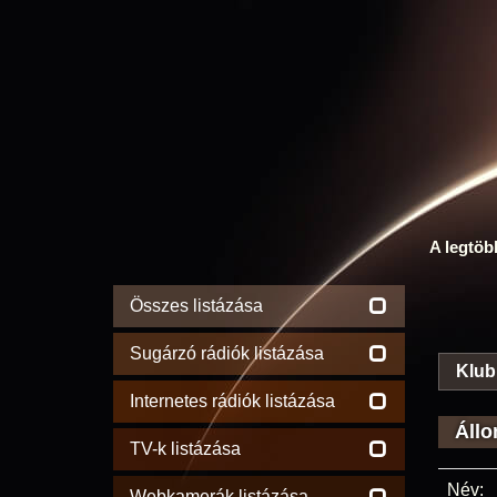
A legtöb
Összes listázása
Sugárzó rádiók listázása
Klub
Internetes rádiók listázása
Állo
TV-k listázása
Név:
Webkamerák listázása