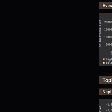
Éves
Top
Napi