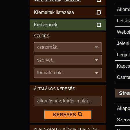
Állom
Kiemeltek listázása
Leírás
Kedvencek
Webol
SZŰRÉS
Jelenl
csatornák...
Legjo
szerver...
Kapcs
formátumok...
Csato
ÁLTALÁNOS KERESÉS
Stre
Állapo
KERESÉS
Szerve
ZENESZÁM ÉS MŰSOR KERESÉSE