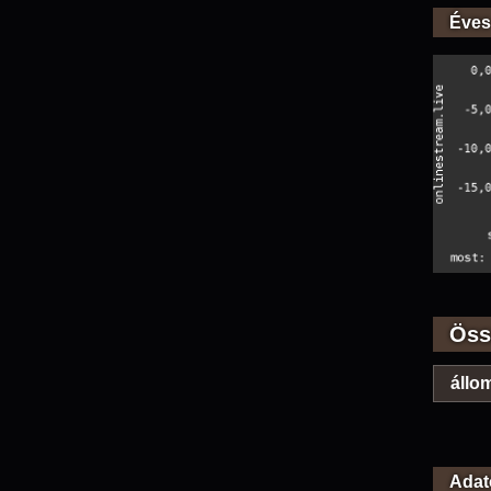
Éves
Öss
állom
Adat