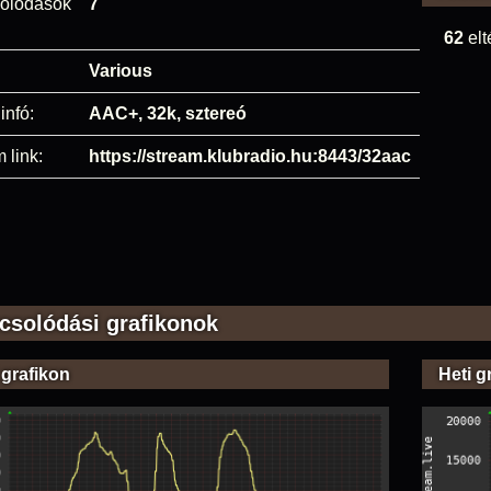
olódások
7
62
elt
Various
infó:
AAC+, 32k, sztereó
 link:
https://stream.klubradio.hu:8443/32aac
csolódási grafikonok
 grafikon
Heti g