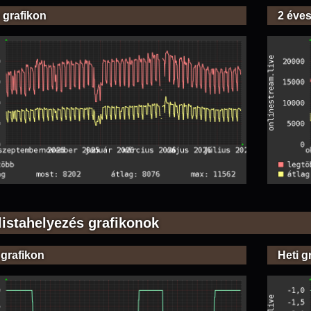
 grafikon
2 éves
listahelyezés grafikonok
 grafikon
Heti g