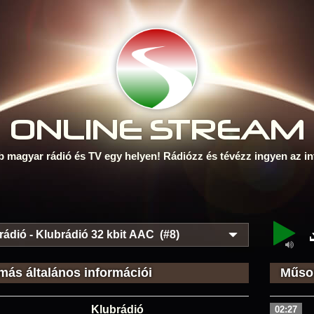
ONLINE S
TREAM
b magyar rádió és TV egy helyen! Rádiózz és tévézz ingyen az in
rádió - Klubrádió 32 kbit AAC (#8)
más általános információi
Műsor
Klubrádió
02:27