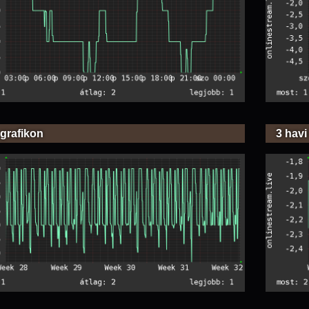
 grafikon
3 havi