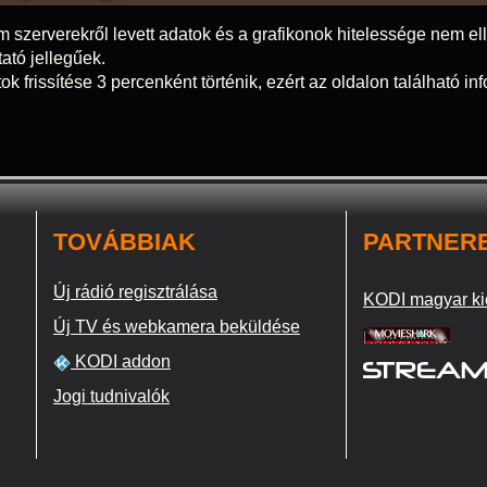
m szerverekről levett adatok és a grafikonok hitelessége nem elle
tató jellegűek.
ok frissítése 3 percenként történik, ezért az oldalon található i
TOVÁBBIAK
PARTNER
Új rádió regisztrálása
KODI magyar ki
Új TV és webkamera beküldése
KODI addon
Jogi tudnivalók