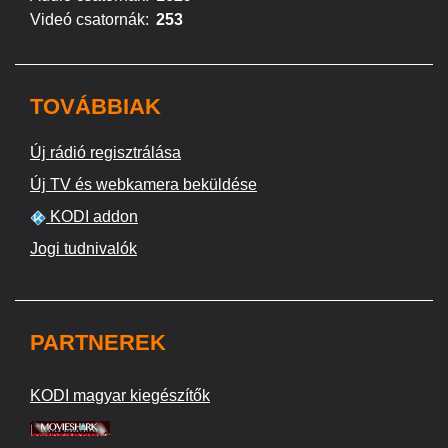
Videó csatornák:
253
TOVÁBBIAK
Új rádió regisztrálása
Új TV és webkamera beküldése
KODI addon
Jogi tudnivalók
PARTNEREK
KODI magyar kiegészítők