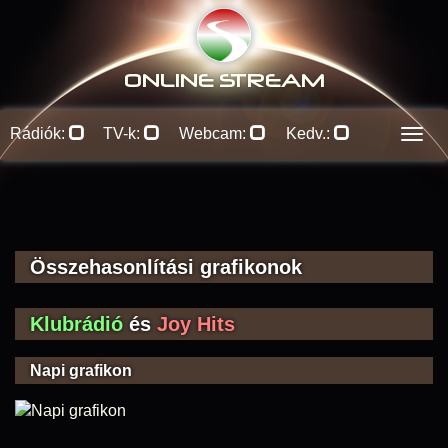
ONLINE S
TREAM
Rádiók:
TV-k:
Webcam:
Kedv.:
Men
Összehasonlítási grafikonok
Klubrádió
és
Joy Hits
Napi grafikon