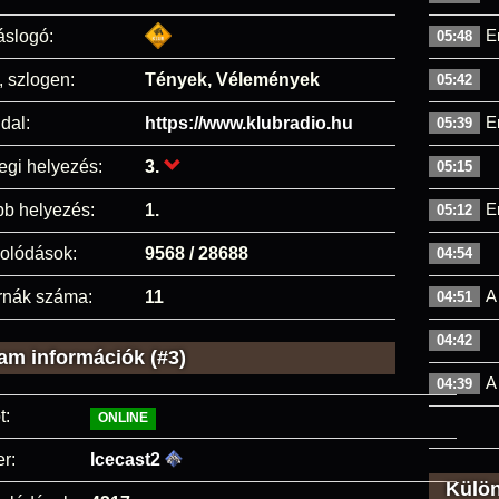
E
áslogó:
05:48
, szlogen:
Tények, Vélemények
05:42
E
dal:
https://www.klubradio.hu
05:39
egi helyezés:
3.
05:15
E
bb helyezés:
1.
05:12
olódások:
9568 / 28688
04:54
A
rnák száma:
11
04:51
04:42
am információk (#3)
A
04:39
t:
ONLINE
r:
Icecast2
Külö