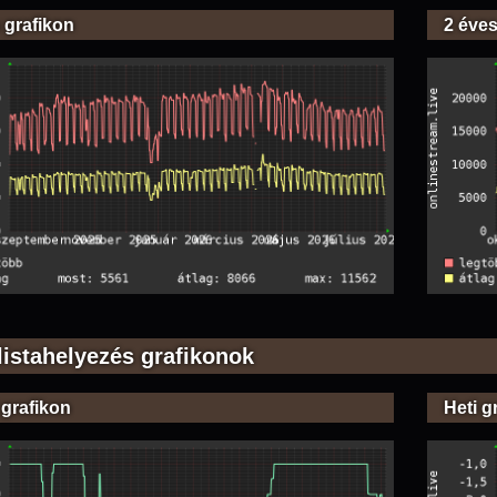
 grafikon
2 éves
listahelyezés grafikonok
 grafikon
Heti g