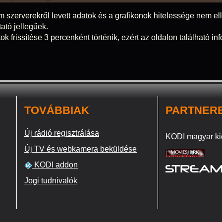
m szerverekről levett adatok és a grafikonok hitelessége nem elle
tató jellegűek.
ok frissítése 3 percenként történik, ezért az oldalon található i
TOVÁBBIAK
PARTNER
Új rádió regisztrálása
KODI magyar ki
Új TV és webkamera beküldése
KODI addon
Jogi tudnivalók