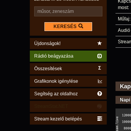
Kapcs
most:
Műfaj:
KERESÉS
Audió 
Stream
Újdonságok!
Rádió beágyazása
Σ
Összesítések
Grafikonok igénylése
Kap
Segítség az oldalhoz
Napi
StreamStat.NET
Stream kezelő belépés