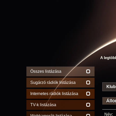
A legtöb
Összes listázása
Sugárzó rádiók listázása
Klub
Internetes rádiók listázása
Állo
TV-k listázása
Név:
Webkamerák listázása