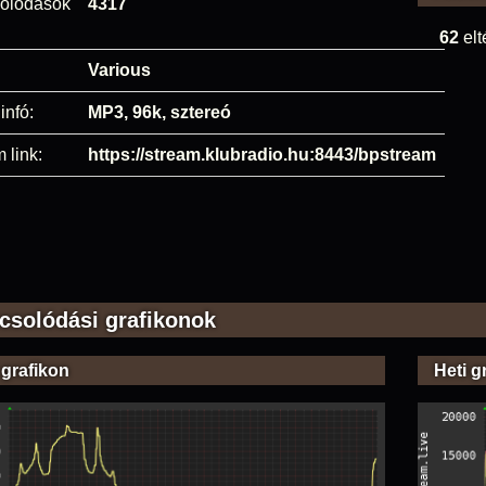
olódások
4317
62
elt
Various
infó:
MP3, 96k, sztereó
 link:
https://stream.klubradio.hu:8443/bpstream
csolódási grafikonok
 grafikon
Heti g