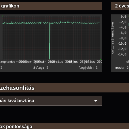
 grafikon
2 éves
zehasonlítás
ás kiválasztása...
ok pontossága