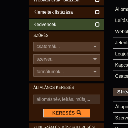
Állom
Kiemeltek listázása
Leírás
Kedvencek
Webol
SZŰRÉS
Jelenl
csatornák...
Legjo
szerver...
Kapcs
formátumok...
Csato
ÁLTALÁNOS KERESÉS
Stre
Állapo
KERESÉS
Szerve
ZENESZÁM ÉS MŰSOR KERESÉSE