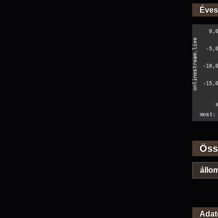
Éves
Öss
állom
Adat