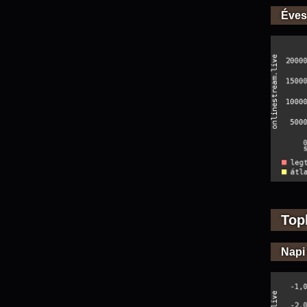
Éves
Top
Napi