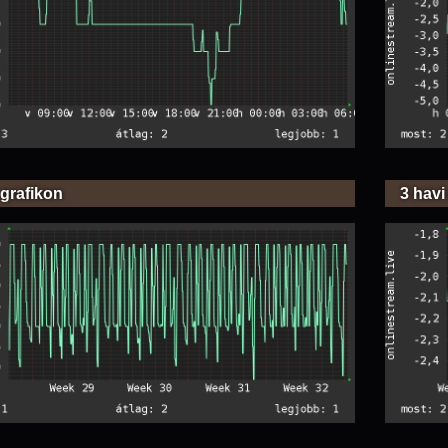
 grafikon
3 havi