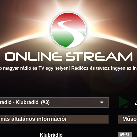
ONLINE S
TREAM
b magyar rádió és TV egy helyen! Rádiózz és tévézz ingyen az in
rádió - Klubrádió (#3)
más általános információi
Műsor
Klubrádió
05:51