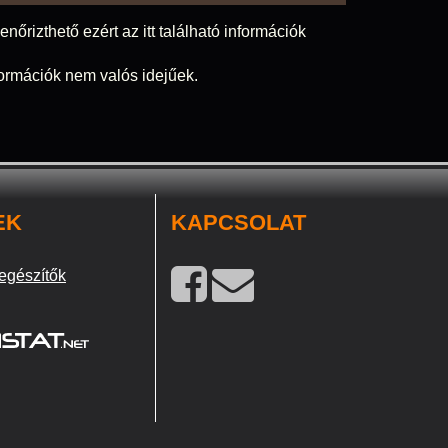
nőrizthető ezért az itt található információk
nformációk nem valós idejűek.
EK
KAPCSOLAT
egészítők