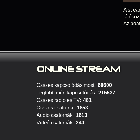
A strea
tájékoz
Az adat
ONLINE S
TREAM
Összes kapcsolódás most:
60600
Legtöbb mért kapcsolódás:
215537
Összes rádió és TV:
481
Összes csatorna:
1853
Audió csatornák:
1613
Videó csatornák:
240