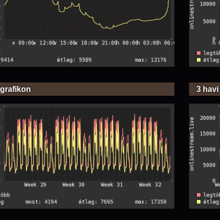
 grafikon
3 havi