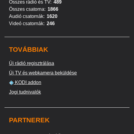
Összes rádió és TV:
489
Összes csatorna:
1866
Audió csatornák:
1620
Videó csatornák:
246
TOVÁBBIAK
Új rádió regisztrálása
Új TV és webkamera beküldése
KODI addon
Jogi tudnivalók
PARTNEREK