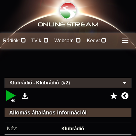
ONLINE S
TREAM
Rádiók:
TV-k:
Webcam:
Kedv.:
Men
Klubrádió - Klubrádió (#2)
Állomás általános információi
Név:
Klubrádió