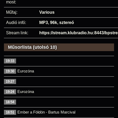
most:
Műfaj:
Various
Audió infó:
MP3, 96k, sztereó
Stream link:
https://stream.klubradio.hu:8443/bpstr
Műsorlista (utolsó 10)
19:33
Eurozóna
19:30
19:27
Eurozóna
19:24
18:54
Ember a Földön - Bartus Marcival
18:51