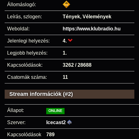
Állomáslogó:
Leírás, szlogen:
Tények, Vélemények
Weboldal:
https://www.klubradio.hu
Jelenlegi helyezés:
4.
Legjobb helyezés:
1.
Kapcsolódások:
3262 / 28688
Csatornák száma:
11
Stream információk (#2)
Állapot:
ONLINE
Szerver:
Icecast2
Kapcsolódások
789