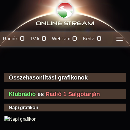
ONLINE S
TREAM
Rádiók:
TV-k:
Webcam:
Kedv.:
Men
Összehasonlítási grafikonok
Klubrádió
és
Rádió 1 Salgótarján
Napi grafikon