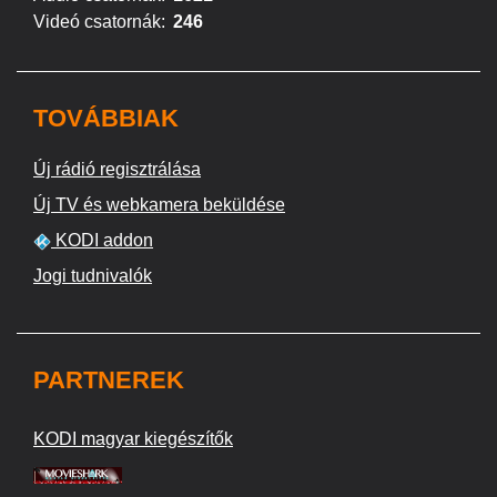
Videó csatornák:
246
TOVÁBBIAK
Új rádió regisztrálása
Új TV és webkamera beküldése
KODI addon
Jogi tudnivalók
PARTNEREK
KODI magyar kiegészítők