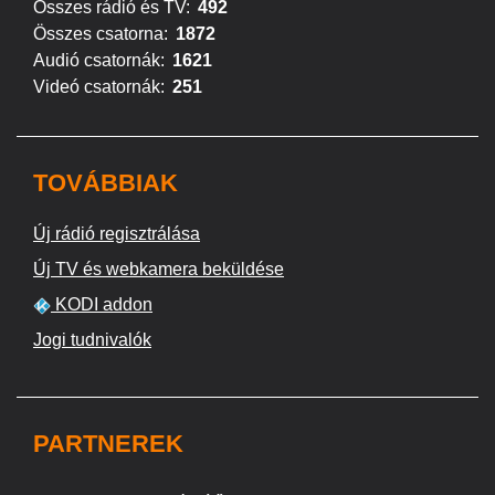
Összes rádió és TV:
492
Összes csatorna:
1872
Audió csatornák:
1621
Videó csatornák:
251
TOVÁBBIAK
Új rádió regisztrálása
Új TV és webkamera beküldése
KODI addon
Jogi tudnivalók
PARTNEREK