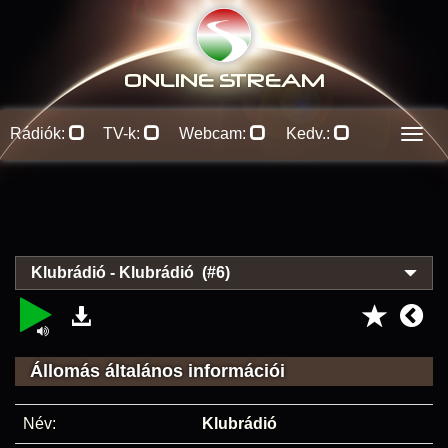
ONLINE S
TREAM
Rádiók:
TV-k:
Webcam:
Kedv.:
Men
Klubrádió - Klubrádió (#6)
Állomás általános információi
Név:
Klubrádió