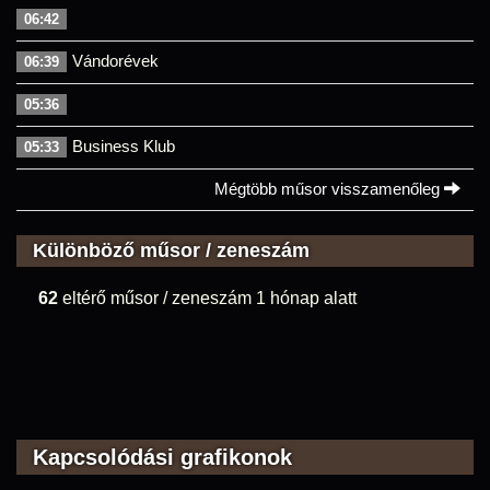
06:42
Vándorévek
06:39
05:36
Business Klub
05:33
Mégtöbb műsor visszamenőleg
Különböző műsor / zeneszám
62
eltérő műsor / zeneszám 1 hónap alatt
Kapcsolódási grafikonok