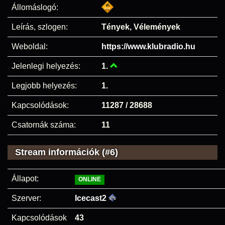
Állomáslogó:
Leírás, szlogen:
Tények, Vélemények
Weboldal:
https://www.klubradio.hu
Jelenlegi helyezés:
1.
Legjobb helyezés:
1.
Kapcsolódások:
11287 / 28688
Csatornák száma:
11
Stream információk (#6)
Állapot:
ONLINE
Szerver:
Icecast2
Kapcsolódások
43