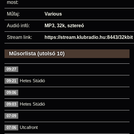
most:
Műfaj:
Various
Audió infó:
MP3, 32k, sztereó
Stream link:
https://stream.klubradio.hu:8443/32kbit
Műsorlista (utolsó 10)
09:27
Hetes Stúdió
09:21
09:06
Hetes Stúdió
09:03
07:09
Utcafront
07:06