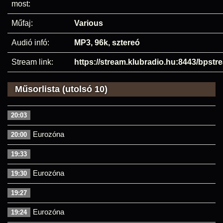
most:
Műfaj:
Various
Audió infó:
MP3, 96k, sztereó
Stream link:
https://stream.klubradio.hu:8443/bpstr
Műsorlista (utolsó 10)
20:03
Eurozóna
20:00
19:33
Eurozóna
19:30
19:27
Eurozóna
19:24