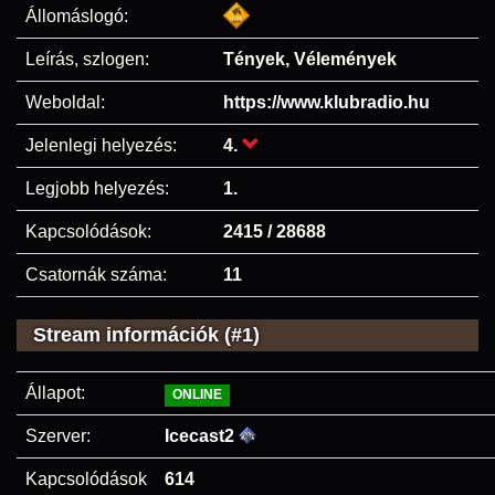
Állomáslogó:
Leírás, szlogen:
Tények, Vélemények
Weboldal:
https://www.klubradio.hu
Jelenlegi helyezés:
4.
Legjobb helyezés:
1.
Kapcsolódások:
2415 / 28688
Csatornák száma:
11
Stream információk (#1)
Állapot:
ONLINE
Szerver:
Icecast2
Kapcsolódások
614