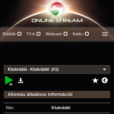
ONLINE S
TREAM
Rádiók:
TV-k:
Webcam:
Kedv.:
Men
Klubrádió - Klubrádió (#1)
Állomás általános információi
Név:
Klubrádió