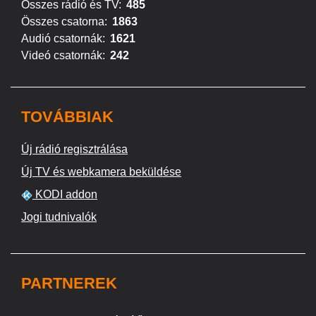
Összes rádió és TV:
485
Összes csatorna:
1863
Audió csatornák:
1621
Videó csatornák:
242
TOVÁBBIAK
Új rádió regisztrálása
Új TV és webkamera beküldése
KODI addon
Jogi tudnivalók
PARTNEREK