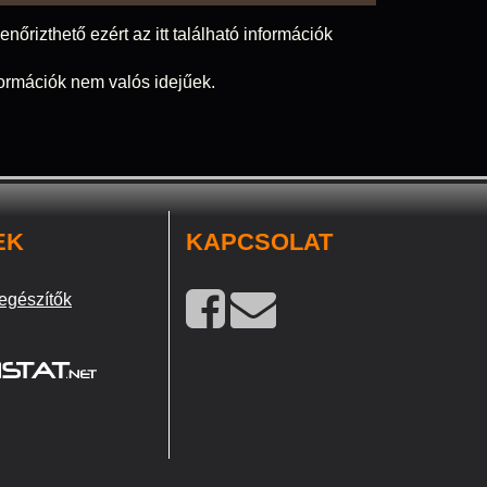
nőrizthető ezért az itt található információk
nformációk nem valós idejűek.
EK
KAPCSOLAT
egészítők