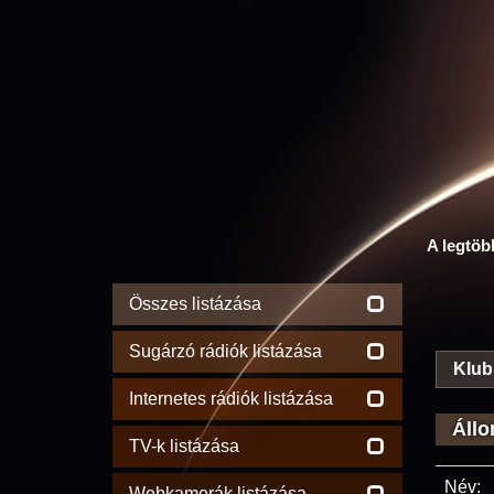
A legtöb
Összes listázása
Sugárzó rádiók listázása
Klub
Internetes rádiók listázása
Állo
TV-k listázása
Név:
Webkamerák listázása