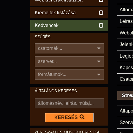
Állom
Kiemeltek listázása
Leírás
Kedvencek
Webol
SZŰRÉS
Jelenl
csatornák...
Legjo
szerver...
Kapcs
formátumok...
Csato
ÁLTALÁNOS KERESÉS
Stre
Állapo
KERESÉS
Szerve
ZENESZÁM ÉS MŰSOR KERESÉSE