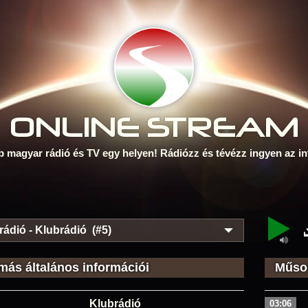
ONLINE S
TREAM
b magyar rádió és TV egy helyen! Rádiózz és tévézz ingyen az in
rádió - Klubrádió (#5)
más általános információi
Műsor
Klubrádió
03:06