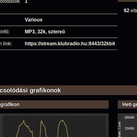
olódások
1
62
elt
Various
infó:
MP3, 32k, sztereó
 link:
https://stream.klubradio.hu:8443/32kbit
csolódási grafikonok
 grafikon
Heti g