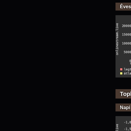
Éves
Top
Napi