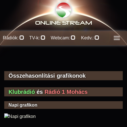
ONLINE S
TREAM
Rádiók:
TV-k:
Webcam:
Kedv.:
Men
Összehasonlítási grafikonok
Klubrádió
és
Rádió 1 Mohács
Napi grafikon