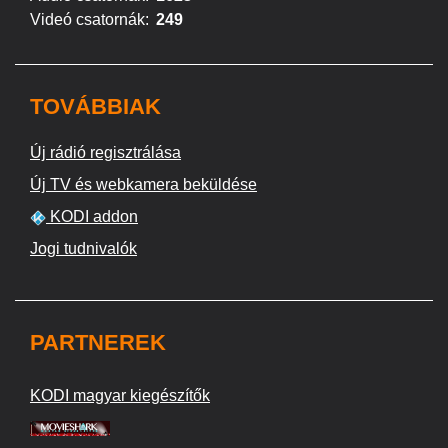
Videó csatornák:
249
TOVÁBBIAK
Új rádió regisztrálása
Új TV és webkamera beküldése
KODI addon
Jogi tudnivalók
PARTNEREK
KODI magyar kiegészítők